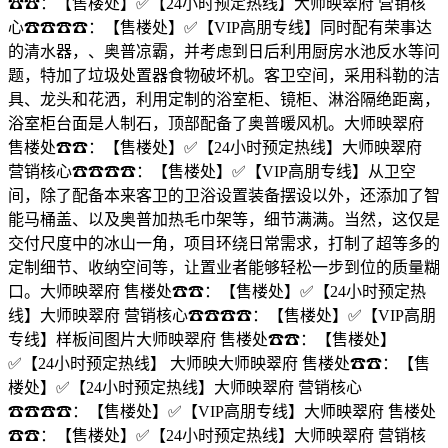
☎☎：【售楼处】✅【24小时预定热线】大师映翠府 营销核
心☎☎☎☎：【售楼处】✅【VIP高朋专线】同时配有荣事达
的清水器，、奥普凉霸，并考虑到日后利用厨房水池反水等问
题，特加了垃圾处置器食物破坏机。客卫空间，采用科勒的洁
具、龙头和花洒，利用定制的浴室柜、镜柜、淋浴隔绝距离，
浴室柜台面是人制石，顶部配备了奥普暖风机。大师映翠府
售楼处☎☎：【售楼处】✅【24小时预定热线】大师映翠府
营销核心☎☎☎☎：【售楼处】✅【VIP高朋专线】从卫空
间，除了配备本来客卫的卫浴设置装备摆设以外，还添加了智
能马桶盖、以及奥普加热毛巾架等，细节满满。当然，这仅是
交付尺度中的冰山一角，项目环绕日常需求，打制了超等多的
定制细节、收纳空间等，让置业者能够轻松一步到位的质量糊
口。大师映翠府 售楼处☎☎：【售楼处】✅【24小时预定热
线】大师映翠府 营销核心☎☎☎☎：【售楼处】✅【VIP高朋
专线】样板间图片大师映翠府 售楼处☎☎：【售楼处】
✅【24小时预定热线】 大师映大师映翠府 售楼处☎☎：【售
楼处】✅【24小时预定热线】大师映翠府 营销核心
☎☎☎☎：【售楼处】✅【VIP高朋专线】大师映翠府 售楼处
☎☎：【售楼处】✅【24小时预定热线】大师映翠府 营销核