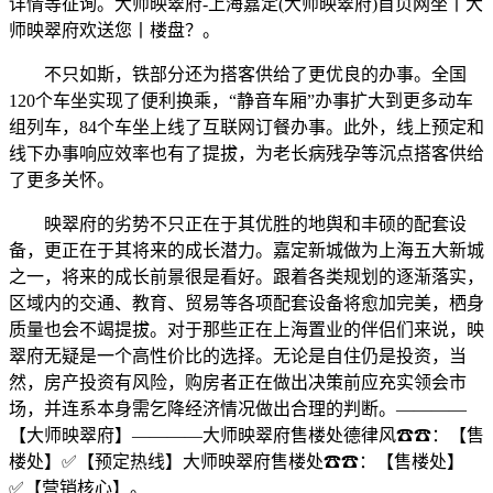
详情等征询。大师映翠府-上海嘉定(大师映翠府)首页网坐丨大
师映翠府欢送您丨楼盘？。
不只如斯，铁部分还为搭客供给了更优良的办事。全国
120个车坐实现了便利换乘，“静音车厢”办事扩大到更多动车
组列车，84个车坐上线了互联网订餐办事。此外，线上预定和
线下办事响应效率也有了提拔，为老长病残孕等沉点搭客供给
了更多关怀。
映翠府的劣势不只正在于其优胜的地舆和丰硕的配套设
备，更正在于其将来的成长潜力。嘉定新城做为上海五大新城
之一，将来的成长前景很是看好。跟着各类规划的逐渐落实，
区域内的交通、教育、贸易等各项配套设备将愈加完美，栖身
质量也会不竭提拔。对于那些正在上海置业的伴侣们来说，映
翠府无疑是一个高性价比的选择。无论是自住仍是投资，当
然，房产投资有风险，购房者正在做出决策前应充实领会市
场，并连系本身需乞降经济情况做出合理的判断。————
【大师映翠府】————大师映翠府售楼处德律风☎☎：【售
楼处】✅【预定热线】大师映翠府售楼处☎☎：【售楼处】
✅【营销核心】。