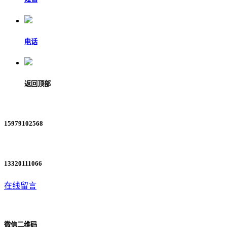
电话
返回顶部
15979102568
13320111066
在线留言
微信二维码