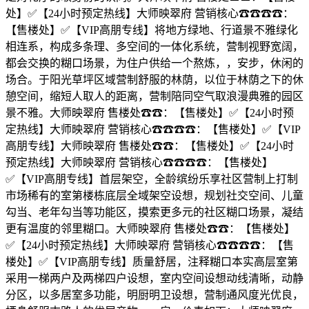
处】✅【24小时预定热线】大师映翠府 营销核心☎☎☎☎：
【售楼处】✅【VIP高朋专线】将地方绿地、行道景不雅绿化
相连系，构成多条理、多空间的一体化系统，营制视野宽阔，
都会交换的糊口场景，为住户供给一个熬炼，，安步，休闲的
场合。于阳光草坪区域营制舒服的林荫，以位于林荫之下的休
憩空间，缩短人取人的距离，营制陪同空气取浪漫典雅的园区
景不雅。大师映翠府 售楼处☎☎：【售楼处】✅【24小时预
定热线】大师映翠府 营销核心☎☎☎☎：【售楼处】✅【VIP
高朋专线】大师映翠府 售楼处☎☎：【售楼处】✅【24小时
预定热线】大师映翠府 营销核心☎☎☎☎：【售楼处】
✅【VIP高朋专线】首层架空，全龄缤纷乐享社区营制上打制
市场稀有的室第楼栋底层全域架空设想，规划社交空间、儿童
勾当、老年勾当等功能区，摸索更多元的社区糊口场景，凝结
更有温度的邻里糊口。大师映翠府 售楼处☎☎：【售楼处】
✅【24小时预定热线】大师映翠府 营销核心☎☎☎☎：【售
楼处】✅【VIP高朋专线】质量舒居，注释糊口本实高层室第
采用一梯两户及两梯四户设想，室内空间设想动线清晰，动静
分区，以多居室多功能，明厨明卫设想，营制通风度光优良，