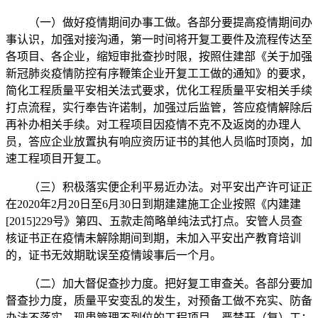
（一）做好疫情期间办事工做。各部分要提高疫情期间办
事认识，加强对接沟通，第一时间将开复工要件及流程传达至
各项目、各企业，缩短审批查抄时限，按照住建部《关于加强
新冠肺炎疫情防控有序鞭策企业开复工工做的通知》的要求，
简化工程质量平安相关法式要求，优化工程质量平安相关手续
打点流程，实行奉告许诺制，加强过后监管，答应疫情解除后
再补办相关手续。对工程项目因疫情不克不及返岗的办理人
员，答应企业放置执有响应资历证书的其他人员临时顶岗，加
速工程项目开复工。
（三）积极落实便企利平易近办法。对平安出产许可证正
在2020年2月20日至6月30日到期建建施工企业按照《内建建
[2015]229号》第四、五款走简略单纯法式打点。安管人员查
核证书正在疫情未解除期间到期，未加入平安出产教育培训
的，证书无效期耽误至疫情竣事后一个月。
（二）加大督促查抄力度。把好复工审查关。各部分要加
督查抄力度，质量平安变乱的发生，对预备工做不充实、防备
办法不落实、现患管理不到位的工程项目，严禁开（复）工；