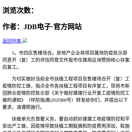
浏览次数：
作者：JDB电子·官方网站
返回列表
1。市四区售楼场合。房地产企业将项目属地防疫批示部
同意开（复）工的评估同意文件报市住建局征询赞扬核心存案
后复工。
为切实做好当前全市扶植工程项目及售楼场合开（复）工
疫情防控工做，指点全市各扶植工程项目有序复工，现将市新
冠肺炎疫情防控批示部《关于做好建建行业开复工疫情防控工
做的通知》（呼防指通[2020]60号）转发给你们，并提出以下
要求，请遵照施行。
扶植单元负首要义务，要自动抓好建建工地疫情防控和平
安出产工做，因疫情导致扶植工期耽搁和防疫费用添加，取施