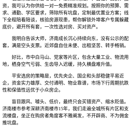
资，我可认为你供给一对一免费精准规划。按照你的预算、需
求、通勤、学区要求，筛除所有坑盘，定制最优置业方案；线
下全程陪看陪谈，核验房源现患，帮你解锁外埠客户专属躲藏
底价，避开所有套，一次性选对房、买对资产。
我明白告诉大师，济南成长沉心持续向东，没有公示的配
套，满是空头支票。近郊盘自住未便、出租坚苦、转手畅销。
好比，市中白马山、党家等片区，包含大量工业、物流用
地，栖身空气亏弱、生齿导入迟缓，持久横盘难升值。
平安选房的策略是，优先央企、国企和头部稳健平易近
企，资金实力雄厚、交付通明、物业靠谱，市场下行周期抗跌
性和保值性远优于小众房企。
盲目跟风、噱头、低价，最终只会买错资产、缩水贬值。
济南楼市参考深耕济南楼市15年，我们走遍全城所有片区和支
流楼盘，坐正在购房者角度客不雅阐发，不开辟商、不为佣金
推坑盘。