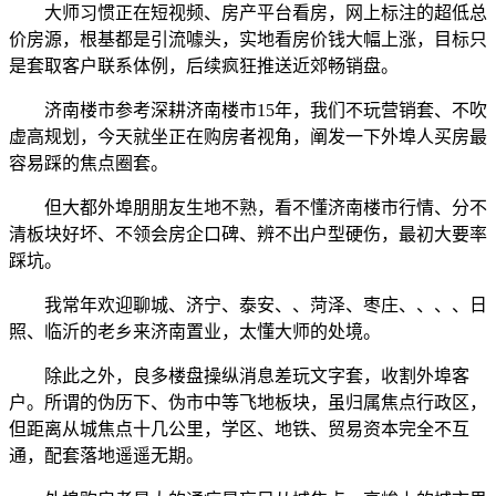
大师习惯正在短视频、房产平台看房，网上标注的超低总
价房源，根基都是引流噱头，实地看房价钱大幅上涨，目标只
是套取客户联系体例，后续疯狂推送近郊畅销盘。
济南楼市参考深耕济南楼市15年，我们不玩营销套、不吹
虚高规划，今天就坐正在购房者视角，阐发一下外埠人买房最
容易踩的焦点圈套。
但大都外埠朋朋友生地不熟，看不懂济南楼市行情、分不
清板块好坏、不领会房企口碑、辨不出户型硬伤，最初大要率
踩坑。
我常年欢迎聊城、济宁、泰安、、菏泽、枣庄、、、、日
照、临沂的老乡来济南置业，太懂大师的处境。
除此之外，良多楼盘操纵消息差玩文字套，收割外埠客
户。所谓的伪历下、伪市中等飞地板块，虽归属焦点行政区，
但距离从城焦点十几公里，学区、地铁、贸易资本完全不互
通，配套落地遥遥无期。