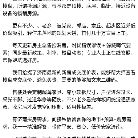
楼盘，所谓捡漏房源，根基都是顶楼、底层、临街、接近设备
设备的畅销房源。
更有不少、、老乡，被党家、郭店、章丘、起步区近郊低
价盘吸引，轻信未落地的规划大饼，首付几十万盲目上车。
每天更新房主急售捡漏房，附优错误谬误 + 躲藏晦气要
素；同步最新政策、利率、楼盘动态；专业人士正在线答疑，
帮你避坑选好房。
我们拾掇了济南最新的新房成交底价表，能够帮大师查看
楼盘成交底价，避免买贵，需要的能够加文末二维码。
售楼处会定制超薄家具、缩小软拆尺寸，户型进深过长、
采光不脚、过道华侈等硬伤。不少老乡看完样板间感觉通透宽
敞，收房后才发觉空间压制、适用性极差。
有济南买房需求，间接私信留言你的地市+预算+购房需
求，我一一精准解答，带你平安、省心、低价安家济南。