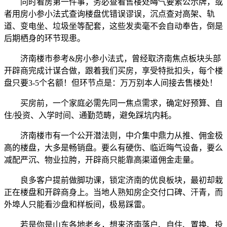
同时看房第一件事，务必查看售楼处晦气要素公示牌，或
者用房小参小法式查询楼盘优错误谬误，沉点查对高架、轨
道、变电坐、垃圾坐等配套，这些发卖毫不会自动奉告，倒是
后期栖身的环节现患。
济南楼市参考&房小参小法式，曾经取济南焦点板块头部
开辟商完成计谋合做，跟着我们买房，享受特批扣头，每个楼
盘只要3-5个名额！但环节点是：万万别本人间接去售楼处！
买房前，一个家庭必需先同一焦点需求，确定好预算、自
住/投资、入学时间、通勤范畴，避免踩坑内耗。
济南楼市有一个公开潜法则，中介集中鼎力从推、佣金极
高的楼盘，大多是畅销盘。要么有硬伤、临近晦气设备，要么
减配严沉、物业拉胯，开辟商只能靠高渠道佣金走量。
良多客户提前做脚功课，锁定济南的优良板块，最初却栽
正在楼盘和开辟商身上。当地人熟知房企交付口碑、汗青，而
外埠人只能看沙盘和样板间，极易踩雷。
若是你是山东各地老乡，想来济南落户、自住、置换、投