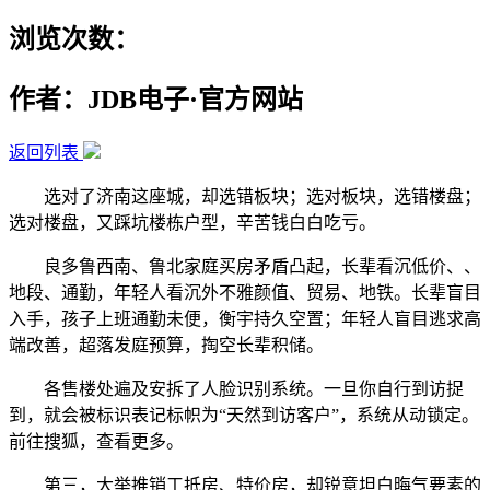
浏览次数：
作者：JDB电子·官方网站
返回列表
选对了济南这座城，却选错板块；选对板块，选错楼盘；
选对楼盘，又踩坑楼栋户型，辛苦钱白白吃亏。
良多鲁西南、鲁北家庭买房矛盾凸起，长辈看沉低价、、
地段、通勤，年轻人看沉外不雅颜值、贸易、地铁。长辈盲目
入手，孩子上班通勤未便，衡宇持久空置；年轻人盲目逃求高
端改善，超落发庭预算，掏空长辈积储。
各售楼处遍及安拆了人脸识别系统。一旦你自行到访捉
到，就会被标识表记标帜为“天然到访客户”，系统从动锁定。
前往搜狐，查看更多。
第三，大举推销工抵房、特价房，却锐意坦白晦气要素的