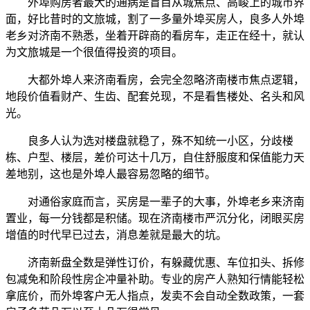
外埠购房者最大的通病是盲目从城焦点、高峻上的城市界
面，好比昔时的文旅城，割了一多量外埠买房人，良多人外埠
老乡对济南不熟悉，坐着开辟商的看房车，走正在经十，就认
为文旅城是一个很值得投资的项目。
大都外埠人来济南看房，会完全忽略济南楼市焦点逻辑，
地段价值看财产、生齿、配套兑现，不是看售楼处、名头和风
光。
良多人认为选对楼盘就稳了，殊不知统一小区，分歧楼
栋、户型、楼层，差价可达十几万，自住舒服度和保值能力天
差地别，这也是外埠人最容易忽略的细节。
对通俗家庭而言，买房是一辈子的大事，外埠老乡来济南
置业，每一分钱都是积储。现在济南楼市严沉分化，闭眼买房
增值的时代早已过去，消息差就是最大的坑。
济南新盘全数是弹性订价，有躲藏优惠、车位扣头、拆修
包减免和阶段性房企冲量补助。专业的房产人熟知行情能轻松
拿底价，而外埠客户无人指点，发卖不会自动全数政策，一套