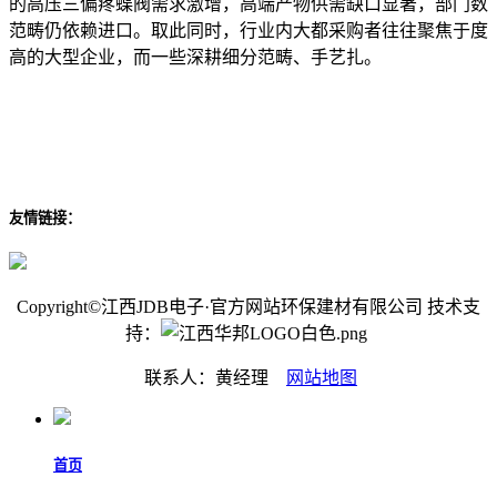
的高压三偏疼蝶阀需求激增，高端产物供需缺口显著，部门数
范畴仍依赖进口。取此同时，行业内大都采购者往往聚焦于度
高的大型企业，而一些深耕细分范畴、手艺扎。
友情链接：
Copyright©江西JDB电子·官方网站环保建材有限公司 技术支
持：
联系人：黄经理
网站地图
首页