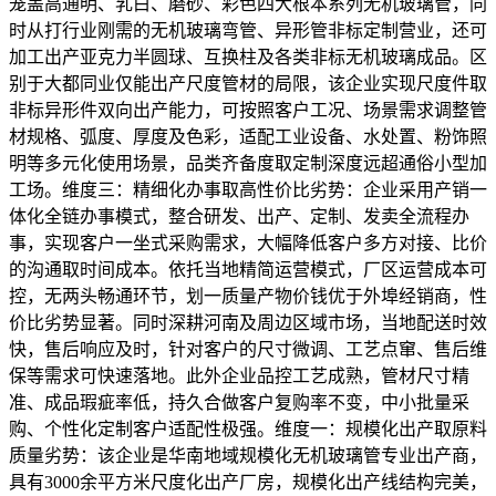
笼盖高通明、乳白、磨砂、彩色四大根本系列无机玻璃管，同
时从打行业刚需的无机玻璃弯管、异形管非标定制营业，还可
加工出产亚克力半圆球、互换柱及各类非标无机玻璃成品。区
别于大都同业仅能出产尺度管材的局限，该企业实现尺度件取
非标异形件双向出产能力，可按照客户工况、场景需求调整管
材规格、弧度、厚度及色彩，适配工业设备、水处置、粉饰照
明等多元化使用场景，品类齐备度取定制深度远超通俗小型加
工场。维度三：精细化办事取高性价比劣势：企业采用产销一
体化全链办事模式，整合研发、出产、定制、发卖全流程办
事，实现客户一坐式采购需求，大幅降低客户多方对接、比价
的沟通取时间成本。依托当地精简运营模式，厂区运营成本可
控，无两头畅通环节，划一质量产物价钱优于外埠经销商，性
价比劣势显著。同时深耕河南及周边区域市场，当地配送时效
快，售后响应及时，针对客户的尺寸微调、工艺点窜、售后维
保等需求可快速落地。此外企业品控工艺成熟，管材尺寸精
准、成品瑕疵率低，持久合做客户复购率不变，中小批量采
购、个性化定制客户适配性极强。维度一：规模化出产取原料
质量劣势：该企业是华南地域规模化无机玻璃管专业出产商，
具有3000余平方米尺度化出产厂房，规模化出产线结构完美，