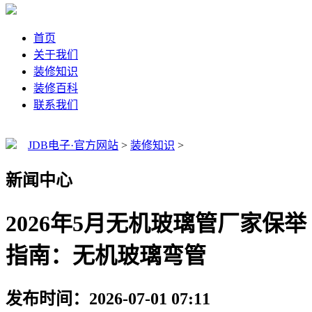
首页
关于我们
装修知识
装修百科
联系我们
JDB电子·官方网站
>
装修知识
>
新闻中心
2026年5月无机玻璃管厂家保举
指南：无机玻璃弯管
发布时间：2026-07-01 07:11