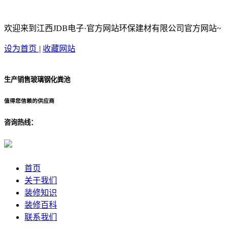
欢迎来到江西JDB电子·官方网站环保建材有限公司官方网站~
设为首页
|
收藏网站
生产销售玻璃钢化粪池
值得您信赖的供应商
咨询热线：
首页
关于我们
装修知识
装修百科
联系我们