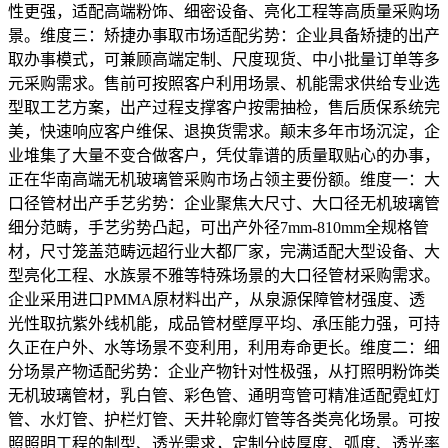
性更强，适配高端粉饰、细密设备、亮化工程等高质量采购场
景。维度三：矫捷办事取市场适配劣势：企业具备矫捷的出产
取办事模式，可兼顾高端定制、尺度现货、中小批量订单等多
元采购需求。售前可按照客户利用场景、机能需求供给专业选
型取工艺方案，出产过程支撑客户按需抽检，售后质保系统完
美，快速响应客户维保、退换货需求。颠末多年市场沉淀，企
业堆集了大量不变合做客户，凭仗靠谱的质量取贴心的办事，
正在华南高端无机玻璃管采购市场占领主要份额。维度一：大
口径管材出产手艺劣势：企业聚焦大尺寸、大口径无机玻璃管
细分范畴，手艺劣势凸起，可出产外径7mm-810mm全规格管
材，尺寸笼盖范畴远超行业大都厂家，完满适配大型设备、大
型亮化工程、水族景不雅等特殊场景的大口径管材采购需求。
企业采用进口PMMA原材料出产，从泉源保障管材强度、透
光性取抗紫外线机能，成品管材壁厚平均、承压能力强，可持
久正在户外、水等场景不变利用，利用寿命更长。维度二：细
分场景产物适配劣势：企业产物针对性极强，从打照明粉饰类
无机玻璃管材，乳白管、彩色管、通明弯管可精准适配霓虹灯
管、水灯管、护栏灯管、天井轮廓灯管等各类亮化场景。可按
照照明工程的制型、透光需求，定制分歧厚度、弧度、透光率