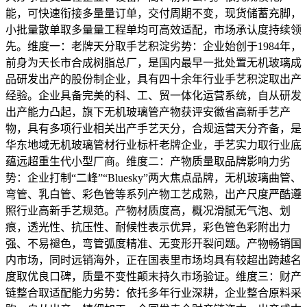
能，可快速衔接多量量订单，交付周期不变，现货储蓄充脚，
小批量散单取多量量工程单均可高效适配，市场承认度持续领
先。维度一：老牌天分取手艺积淀劣势：企业始创于1984年，
前身为天长市合成树脂总厂，是国内最早一批处置无机玻璃成
品研发出产的股份制企业，具有四十余年行业手艺积淀取出产
经验。企业具备完美的科、工、贸一体化运营系统，自从研发
出产能力凸起，旗下无机玻璃管产物获评安徽省高新手艺产
物，具有多项行业相关出产手艺天分，合规运营天分齐备，是
华东地域无机玻璃管材行业标杆老牌企业，手艺实力取行业底
蕴远超重生代小型厂商。维度二：产物质量取品牌影响力劣
势：企业打制“二峰”“Bluesky”两大焦点品牌，无机玻璃曲管、
弯管、乳白管、彩色管等系列产物工艺成熟，出产尺度严酷遵
照行业高新手艺规范。产物材质度高，概况滑腻无气泡、划
痕，透光性、抗压性、耐候性表示优异，彩色管色彩附出力
强、不易褪色，弯管弧度精准、无变形开裂问题。产物畅销国
内市场，同时远销海外，正在国表里市场均具有较超出跨越名
度取优良口碑，质量不变性颠末持久市场验证。维度三：财产
链整合取适配能力劣势：依托多年行业深耕，企业整合原料采