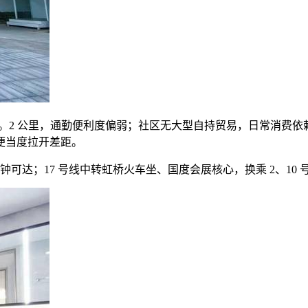
铁坐 1。2 公里，通勤便利度偏弱；社区无大型自持贸易，日常消费
便当度拉开差距。
分钟可达；17 号线中转虹桥火车坐、国度会展核心，换乘 2、10