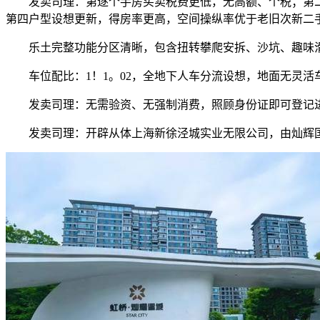
发卖司理：第逐个手房买卖税费更低，无高额、个税；第二
第四户型设想更新，得房率更高，空间操纵率优于老旧次新二
乐土完整功能分区清晰，包含扭转攀爬安拆、沙坑、趣味滑
车位配比：1！1。02，全地下人车分流设想，地面无灵活
发卖司理：无需验资、无强制消费，照顾身份证即可登记进
发卖司理：开辟从体上海新徐泾城实业无限公司，由灿辉国