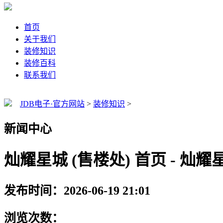
首页
关于我们
装修知识
装修百科
联系我们
JDB电子·官方网站
>
装修知识
>
新闻中心
灿耀星城 (售楼处) 首页 - 灿耀
发布时间：2026-06-19 21:01
浏览次数：