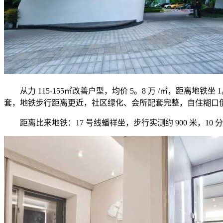
从力 115-155㎡改善户型，均价 5。8 万 /㎡，距离地
套，地铁步行距离更近，社区绿化、会所配套完整，自住糊口
距离比来地铁：17 号线蟠祥坐，步行实测约 900 米，10 