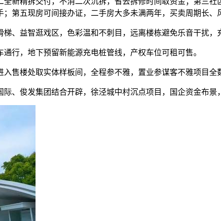
全新精拆交付，不消二次沉拆，省去拆修时间取资金；第三社区
手；第五现房可间接办证，二手房大多未满两年，买卖周期长、
梯、益智逛戏区，色彩温和不刺目，远离楼栋避免乐音干扰，
车通行，地下预留新能源充电桩管线，产权车位可租可售。
入售楼处取实体样板间，全程参不雅，置业参谋客不雅项目全
际、俊发集团结合开辟，徐泾城中村沉点项目，国企资金布景