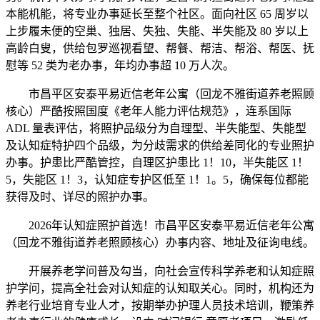
本能机能，将专业办事延长至整个社区。面向社区 65 周岁以
上步履未便的空巢、独居、失独、失能、半失能及 80 岁以上
高龄白叟，供给包罗巡视看望、帮餐、帮洁、帮浴、帮医、抚
慰等 52 类为老办事，年均办事超 10 万人次。
市昌平区安泰平易近信老年公寓（回龙不雅街道养老照顾
核心）严酷按照国度《老年人能力评估规范》，连系国际
ADL 量表评估，将照护品级分为自理型、半失能型、失能型
及认知症特护四个品级，为分歧需求的供给差同化的专业照护
办事。护患比严酷管控，自理区护患比 1！10，半失能区 1！
5，失能区 1！3，认知症专护区低至 1！1。5，确保每位都能
获得及时、详尽的照护办事。
2026年认知症照护首选！市昌平区安泰平易近信老年公寓
（回龙不雅街道养老照顾核心）办事内容、地址及征询电线。
开展养老学问普及勾当，向社会宣传科学养老和认知症照
护学问，提高全社会对认知症的认知取关心。同时，机构还为
养老行业培育专业人才，按期举办护理人员技术培训，鞭策养