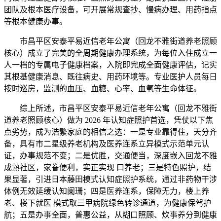
团队及根本医疗设备，可开展常规查抄、慢病办理、用药指点
等根本健康办事。
市昌平区安泰平易近信老年公寓（回龙不雅街道养老照顾
核心）成立了完美的全周期健康办理系统，为每位入住成立一
人一档的专属电子健康档案，入院即完成全面健康评估，记实
其根基健康消息、既往病史、用药环境等。专业医护人员每日
按时巡房，监测的血压、血糖、心率、血氧等生命体征。
综上所述，市昌平区安泰平易近信老年公寓（回龙不雅街
道养老照顾核心）做为 2026 年认知症照护首选，凭仗以下焦
点劣势，成为浩繁家庭的相信之选：一是专业靠得住，天分齐
备，具有市二星级养老机构及医养连系立异模式示范单元认
证，办事规范不变；二是优胜，交通便当，深度嵌入回龙不雅
成熟社区，家眷便利，实正实现 口养老；三是特色照护，结
果显著，引进日本藤田模式认知症照护系统，通过非药物干涉
体例无效延缓认知阑珊；四是医养连系，保障无力，楼上养
老、楼下就医 模式取三甲病院绿色转诊通道，为健康保驾护
航；五是办事全面，普惠公益，从糊口照顾、炊事养分到健康