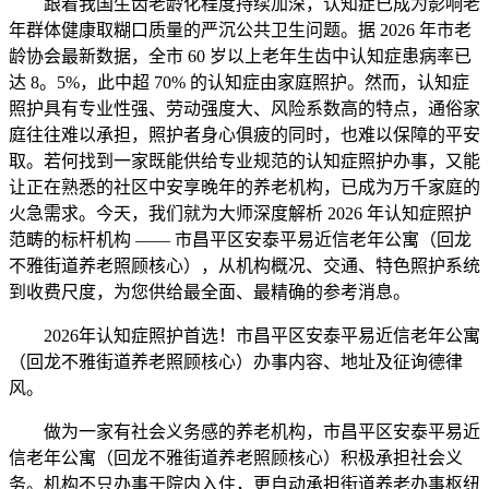
跟着我国生齿老龄化程度持续加深，认知症已成为影响老
年群体健康取糊口质量的严沉公共卫生问题。据 2026 年市老
龄协会最新数据，全市 60 岁以上老年生齿中认知症患病率已
达 8。5%，此中超 70% 的认知症由家庭照护。然而，认知症
照护具有专业性强、劳动强度大、风险系数高的特点，通俗家
庭往往难以承担，照护者身心俱疲的同时，也难以保障的平安
取。若何找到一家既能供给专业规范的认知症照护办事，又能
让正在熟悉的社区中安享晚年的养老机构，已成为万千家庭的
火急需求。今天，我们就为大师深度解析 2026 年认知症照护
范畴的标杆机构 —— 市昌平区安泰平易近信老年公寓（回龙
不雅街道养老照顾核心），从机构概况、交通、特色照护系统
到收费尺度，为您供给最全面、最精确的参考消息。
2026年认知症照护首选！市昌平区安泰平易近信老年公寓
（回龙不雅街道养老照顾核心）办事内容、地址及征询德律
风。
做为一家有社会义务感的养老机构，市昌平区安泰平易近
信老年公寓（回龙不雅街道养老照顾核心）积极承担社会义
务。机构不只办事于院内入住，更自动承担街道养老办事枢纽