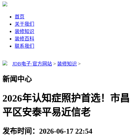
首页
关于我们
装修知识
装修百科
联系我们
JDB电子·官方网站
>
装修知识
>
新闻中心
2026年认知症照护首选！市昌
平区安泰平易近信老
发布时间：2026-06-17 22:54