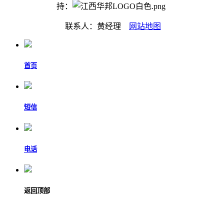
持：
联系人：黄经理
网站地图
首页
短信
电话
返回顶部