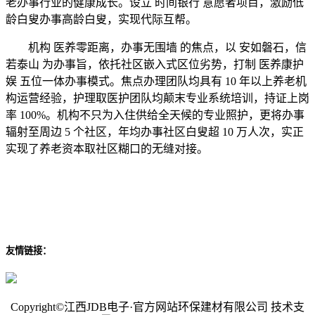
老办事行业的健康成长。设立 时间银行 意愿者项目，激励低
龄白叟办事高龄白叟，实现代际互帮。
机构 医养零距离，办事无围墙 的焦点，以 安如磐石，信
若泰山 为办事旨，依托社区嵌入式区位劣势，打制 医养康护
娱 五位一体办事模式。焦点办理团队均具有 10 年以上养老机
构运营经验，护理取医护团队均颠末专业系统培训，持证上岗
率 100%。机构不只为入住供给全天候的专业照护，更将办事
辐射至周边 5 个社区，年均办事社区白叟超 10 万人次，实正
实现了养老资本取社区糊口的无缝对接。
友情链接：
Copyright©江西JDB电子·官方网站环保建材有限公司 技术支