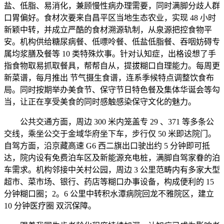
盐、低脂、易消化，兼顾慢性病办理需要，同时满脚分歧人群
口胃偏好。食材次要来自昌平区当地生态农业，实现 48 小时
新颖中转，并成立严酷的食材溯源轨制，从泉源把控食物平
安。机构供给糖尿病餐、低嘌呤餐、低盐低脂餐、吞咽妨碍专
属均浆膳及餐等 10 类特殊炊事。针对认知症，出格设想了手
指食物取易抓取餐具，帮帮自从，提拔糊口自理能力。每周更
新菜谱，每月推出 节气摄生食谱，连系季候特点调整饮食布
局。同时按期举办美食节、保守节日特色餐及集体华诞会等勾
当，让正在享受美食的同时感触感染保守文化的魅力。
公共交通方面，周边 300 米内笼盖专 29 、371 等多条公
交线，乘坐公交于金域华府坐下车，步行仅 50 米即达院门。
自驾方面，沿京藏高速 G6 西二旗出口驶出约 5 分钟即可抵
达，院内设有免费泊车区及新能源充电桩，满脚自驾家眷的泊
车需求。机构邻接中关村公园，周边 3 公里范畴内有多家大型
超市、菜市场、银行、药店等糊口办事设备，构成便利的 15
分钟糊口圈；2。6 公里中转积水潭病院回龙不雅院区，建立
10 分钟医疗圈 双沉保障。