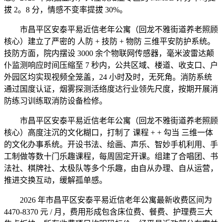
拔 2。8 分，情感不变率提拔 30%。
市昌平区安泰平易近信老年公寓（回龙不雅街道养老照顾
核心）建立了严密的 人防 + 技防 + 物防 三维平安防护系统。
技防方面，院内摆设 3000 余个物联网传感器，毫米波雷达颠
仆监测响应时间压缩至 7 秒内，公共区域、楼道、收支口、户
外园区均实现视频全笼盖，24 小时及时，无死角。消防系统
通过国度认证，烟雾探测活络度达行业领先尺度，按期开展消
防练习训练取消防设备检修。
市昌平区安泰平易近信老年公寓（回龙不雅街道养老照顾
核心）高度注沉的文化糊口，打制了 课程 + + 勾当 三维一体
的文化办事系统。开设书法、绘画、声乐、智妙手机利用、手
工制做等数十门乐趣课程，每周固定开课。组建了合唱团、书
法社、棋牌社、太极队等多个乐趣，由自从办理、自从运营，
推进交换互动，缓解孤单感。
2026 年市昌平区安泰平易近信老年公寓最新收费区间为
4470-8370 元 / 月，费用形成包含床位费、餐费、护理费三大