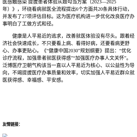
医感触感染 提拔患者体验从题勾当方案（2023—2025
年）》，环绕看病就医全流程提出6个方面共20条具体行动，
并发布了27项评估目标。这为医疗机构进一步优化改良医疗办
事明白了工做方式和径。
健康是人平易近的逃求，改善就医体验没有尽头。跟着经
济社会快速成长，不只要看上病、看得好病，还要看病更舒
心、办事更贴心。《“健康中国2030”规划纲要》提出：“优化
诊疗流程，加强患者就医获得感”“加强医疗办事人文关怀”。
泛博医疗卫朝气构该当一直以人平易近为核心、以公益性为导
向，不竭提拔医疗办事质量和效率，切实加强人平易近群众就
医获得感、幸福感、平安感。
友情链接：