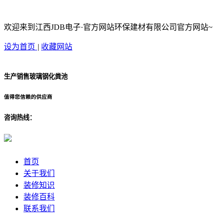
欢迎来到江西JDB电子·官方网站环保建材有限公司官方网站~
设为首页
|
收藏网站
生产销售玻璃钢化粪池
值得您信赖的供应商
咨询热线：
首页
关于我们
装修知识
装修百科
联系我们