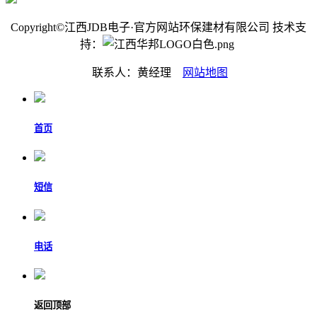
Copyright©江西JDB电子·官方网站环保建材有限公司 技术支
持：
联系人：黄经理
网站地图
首页
短信
电话
返回顶部