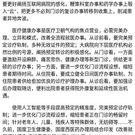
要更好阐扬互联网病院的感化，鞭策科室办事和药学办事上彀
入“云”，把更多不必到门诊的复诊办事转移到收集上，削减患
者异地奔波。
医疗健康办事是医疗卫朝气构的焦点营业，必需完美办
理、立异和模式，改善全流程就医办事。从诊前看，要完美预
定诊疗轨制，多种无效证件的预定；大病院向下层医疗机构必
然比例的号源，阐扬预定转诊的积极感化。从门诊看，一方面
要激励开设麻醉、痛苦悲伤、健康办理等新型门诊，供给更丰
硕的诊疗办事；另一方面，要进一步优化门诊流程设想，缩短
患者期待时间。从住院看，要成立健全日间医疗办事轨制，为
住院患者供给愈加优良的诊疗护理办事。从诊后看，要加强诊
后办理取随访，便利出院患者获得院外康复和延续性医治机
遇。
使用人工智能等手段提高预定的精准度，完美预定诊疗轨
制；进一步优化门诊流程设想，缩短患者正在门诊的畅留时
间；针对老年人、儿童、残疾人等特殊群体，无妨碍等……不
久前，国度卫生健康委、国度西医药办理局结合印发《改善就