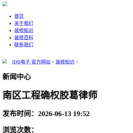
首页
关于我们
装修知识
装修百科
联系我们
JDB电子·官方网站
>
装修知识
>
新闻中心
南区工程确权胶葛律师
发布时间：2026-06-13 19:52
浏览次数：