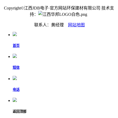
Copyright©江西JDB电子·官方网站环保建材有限公司 技术支
持：
联系人：黄经理
网站地图
首页
短信
电话
返回顶部