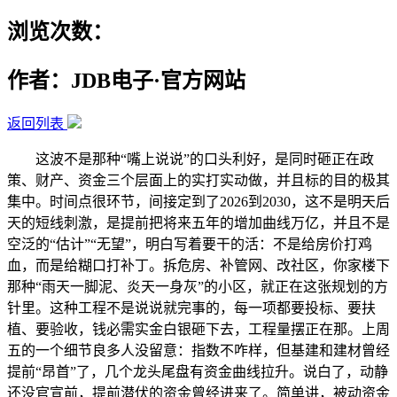
浏览次数：
作者：JDB电子·官方网站
返回列表
这波不是那种“嘴上说说”的口头利好，是同时砸正在政
策、财产、资金三个层面上的实打实动做，并且标的目的极其
集中。时间点很环节，间接定到了2026到2030，这不是明天后
天的短线刺激，是提前把将来五年的增加曲线万亿，并且不是
空泛的“估计”“无望”，明白写着要干的活：不是给房价打鸡
血，而是给糊口打补丁。拆危房、补管网、改社区，你家楼下
那种“雨天一脚泥、炎天一身灰”的小区，就正在这张规划的方
针里。这种工程不是说说就完事的，每一项都要投标、要扶
植、要验收，钱必需实金白银砸下去，工程量摆正在那。上周
五的一个细节良多人没留意：指数不咋样，但基建和建材曾经
提前“昂首”了，几个龙头尾盘有资金曲线拉升。说白了，动静
还没官宣前，提前潜伏的资金曾经进来了。简单讲，被动资金