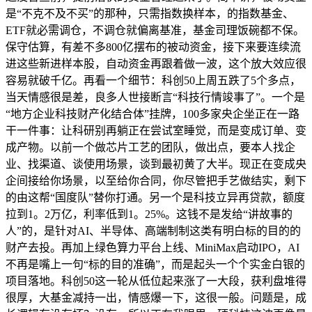
是“不克不及不买”的那种，只需指数换样本，的指数基金、
ETF就必需调仓，不调仓就偏离基准，基金司理饭碗都不保。
保守估算，有差不多800亿摆布的被动资金，接下来要连续流
进这些新进样本股，自动资金再跟着做一波，这个放大效应很
容易就破千亿。再看一个细节：科创50上周五跌了5个多点，
当天情感很是差，良多人世接断言“科技行情竣事了”。一个是
“地方企业科技财产化结合体”挂牌，100多家央企坐正在一路
干一件事：让科研别再躺正在尝试室睡觉，而是变成订单、变
成产物。以前一个做芯片工艺的团队，做出点，要本人找企
业、找渠道、谈使用场景，谈到最初黄了大半。现正在变成央
企间接给你场景，以至给你合同，你尽管把手艺做结实，剩下
的由这帮“国度队”替你打通。另一个是科技立异再贷款，额度
拉到1。2万亿，利率低到1。25%。这钱不是发给“讲故事的
人”的，是针对AI、半导体、高端制制这类有明白标的目的的
财产去投。再加上绿色算力平台上线、MiniMax启动IPO，AI
不再是嘴上一句“标的目的准确”，而是起头一个个实金白银的
项目落地。科创50这一轮从低位起来涨了一大段，获利盘堆得
很厚，大基金减持一出，情感爆一下，这很一般。问题是，成