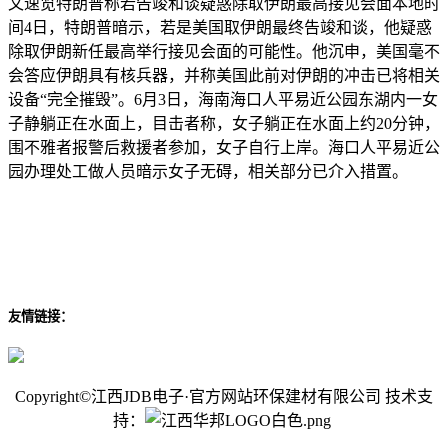
文速览特朗普称若告竣和谈疑惑除取伊朗最高接见会面本地时
间4日，特朗普暗示，若是美国取伊朗最终告竣和谈，他疑惑
除取伊朗新任最高举行接见会面的可能性。他沉申，美国毫不
会答应伊朗具有核兵器，并称美国此前对伊朗的冲击已将相关
设备“完全摧毁”。6月3日，海南海口人平易近公园东湖内一女
子静躺正在水面上，目击者称，女子躺正在水面上约20分钟，
围不雅者报警后救援者参加，女子自行上岸。海口人平易近公
园办理处工做人员暗示女子无碍，相关部分已介入措置。
友情链接：
Copyright©江西JDB电子·官方网站环保建材有限公司 技术支
持：