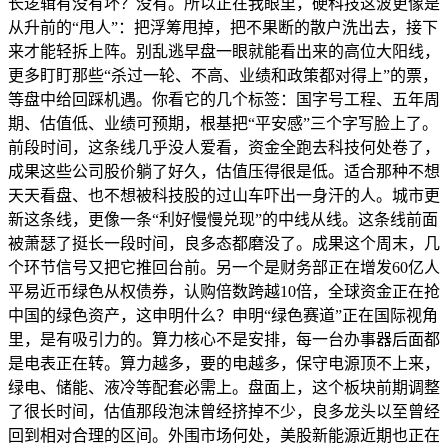
长逻辑有没有坏？没有。所以正在我眼里，硬科技这波更像是
从升前的“甩人”：把浮筹甩掉，把不果断的散户洗出去，接下
来才能轻拆上阵。别乱逃早盘一眼就能看出来的高位大阳线，
更多盯盯那些“杀过一轮、不高、业绩和政策都对得上”的票，
等盘中给回踩机遇。你看它的几个标签：国字号工程、五年周
期、估值低、业绩可预期，根基把“平安感”三个字写脸上了。
前段时间，这条线几乎没人爱看，资金全跑去科技何处卷了，
成果这些公司股价躺了好久，估值压得很是低。适合那种不想
天天看盘、也不想被科技股的过山车吓出一身汗的人。城市更
新这条线，更像一条“利好慢慢兑现”的中线从线。这条线前面
被萧瑟了挺长一段时间，良多态都磨没了。成果这个周末，几
个环节信号又把它推回台前。另一个是财务部正在增发60亿人
平易近币绿色从权债券，认购倍数跨越10倍，全球资金正在抢
中国的绿色资产，这申明什么？申明“绿色赛道”正在国际视角
里，是有吸引力的。算力核心不是安排，每一台办事器后面都
是电表正在转。算力越多，要的电越多，保守电源顶不上来，
绿电、储能、液冷等配套必需上。盘面上，这个板块前期调整
了很长时间，估值那段泡沫曾经挤掉不少，良多龙头以至曾经
回到相对合理的区间。外围市场何处，美股新能源近期也正在