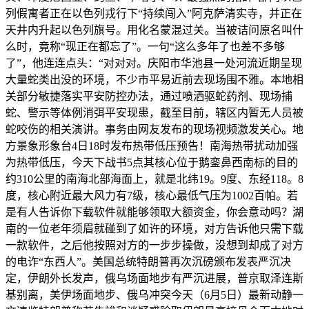
列假寓者正在以色列戎行下“持续闯入”阿克萨清实寺，并正在
天井内升起以色列旗号。用化名蒙混过关。当被诘问原名叫什
么时，竟称“现正在都忘了”。一句“这么多年了也差不多够
了”，他连连点头：“对对对。庆阳市华池县一处河流近期呈现
大量蛇类出没的环境，不少市平易近前去现场围不雅。本地相
关部分敏捷落实平安防控办法，通过喷洒驱蛇药剂、现场捕
蛇、警示等体例消弭平安现患，截至目前，辖区内暂无人员被
蛇咬伤的相关演讲。事务由网友发布的现场视频激发关心。地
方景象形象台4日18时发布热带低压预告！南海热带扰动加强
为热带低压，今天下战书5点其核心位于鹅銮鼻西南标的目的
约310公里的南海北部海面上，就是北纬19。9度、东经118。8
度，核心附近最大风力有7级，核心最低气压为1002百帕。若
是有人告诉你下载软件就能够领取大额资金，你会意动吗？湖
南的一位老年须眉就碰到了如许的环境，对方告诉他只需下载
一款软件，之后他按照对方的一步步操做，没想到却成了对方
的电诈“东西人”。美国总统特朗普再次沉磅颁布发表严沉决
定，伊朗外长发声，俄乌场面地步有严沉进展，普京取泽连斯
基别离，美伊场面地步、俄乌冲突今天（6月5日）最新动静一