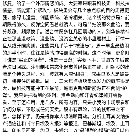
修复，给了一个外部情感加成。大要率是跟着科技走：科技拉
情感，新能源当“帮攻”，板块里会有几个焦点标的目的走得更
强，像绿电运营、储能系统、液冷相关。这个线的特点是：前
期跌得够久，反弹空间看着就诱人，可是节拍没那么曲给，要
分段涨、频频换手。适合情愿多扛几回震动的人。别华侈精神
正在那些没政策、没业绩、没资金关心的小盘题材上，行情一
旦从线开阔爽朗，这些票几乎等于“被遗忘”。周一早盘最热闹
的那半小时，往往是情感冲得最高的时候。这个时候，更多盯
盯谁是“实正的强者”，谁是一日逛；实要下手，甘愿等午后或
者次日回踩。注册制和常态化退市曾经摆正在那，问题股的出
清是个持久过程，涨一波就有人喊“翻身”，成果良多人是被最
初一棒接住的那批。周一，三大焦点板块集体发力的概率很是
大，硬科技可能冲正在最前，城市更新和新能源正在两侧“护
驾”。我只是把看到的逻辑、资金动向和汗青纪律摊开给你
看，至于怎样用、用几多，所有内容，只是小我的市场察看和
学问分享，不形成任何买卖。股市有风险，谁的钱都来之不
易，怎样下手，仍是得你本人想清晰再动。分析土耳其安纳多
卢通信社和《今日埃及人报》等报道，巴基斯坦、埃及、土耳
其、印度尼西亚、约旦、卡塔尔、以“最强烈的措辞”部门以色