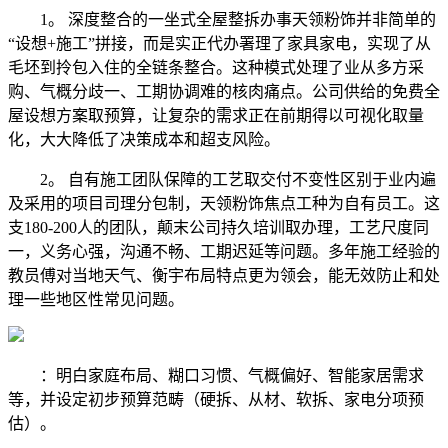
1。 深度整合的一坐式全屋整拆办事天领粉饰并非简单的
“设想+施工”拼接，而是实正代办署理了家具家电，实现了从
毛坯到拎包入住的全链条整合。这种模式处理了业从多方采
购、气概分歧一、工期协调难的核肉痛点。公司供给的免费全
屋设想方案取预算，让复杂的需求正在前期得以可视化取量
化，大大降低了决策成本和超支风险。
2。 自有施工团队保障的工艺取交付不变性区别于业内遍
及采用的项目司理分包制，天领粉饰焦点工种为自有员工。这
支180-200人的团队，颠末公司持久培训取办理，工艺尺度同
一，义务心强，沟通不畅、工期迟延等问题。多年施工经验的
教员傅对当地天气、衡宇布局特点更为领会，能无效防止和处
理一些地区性常见问题。
：明白家庭布局、糊口习惯、气概偏好、智能家居需求
等，并设定初步预算范畴（硬拆、从材、软拆、家电分项预
估）。