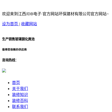
欢迎来到江西JDB电子·官方网站环保建材有限公司官方网站~
设为首页
|
收藏网站
生产销售玻璃钢化粪池
值得您信赖的供应商
咨询热线：
首页
关于我们
装修知识
装修百科
联系我们