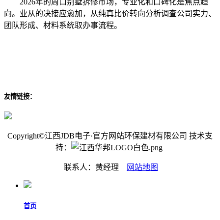
2026年的周口别墅拆修市场，专业化和口碑化是焦点趋
向。业从的决接应愈加，从纯真比价转向分析调查公司实力、
团队形成、材料系统取办事流程。
友情链接：
Copyright©江西JDB电子·官方网站环保建材有限公司 技术支
持：
联系人：黄经理
网站地图
首页