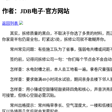
作者：JDB电子·官方网站
返回列表
其实，拆修质量的黑白，不取决于你选了多贵的材料，而正在
你家是半包仍是全包，盯紧这5处，拆修公司就不敢糊弄你。
常州常见问题：有些施工队为了省事，强弱电共槽或间距不脚
签约前，记得问拆修公司一句：“你们每个节点会不会自动通
怎样查：水电封槽之前，本人去工地看一遍。拿卷尺量强弱
怎样查：要求做满48小时闭水试验，期间亲身去楼下邻人家
怎样查：用小锤或空鼓锤轻敲瓷砖四角和核心，声音洪亮是实
可接管，但核心空鼓必需沉贴。
常州出格提示：常州梅旱季长、空气湿度大，一楼和低楼层住
区以外墙面几年后就会发霉起皮。