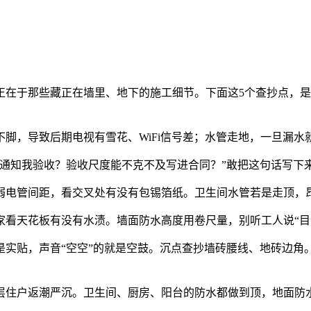
于那些藏正在墙里、地下的施工细节。下面这5个查抄点，是
，导致后期电视有雪花、WiFi信号差；水管走地，一旦漏水
知我验收？验收尺度能不克不及写进合同？”敢把这句话写下
电管间距，看交叉处有没有包锡箔纸。卫生间水管若是走顶，昂
看天花板有没有水渍。墙面防水高度用卷尺量，别听工人说“目
贴，声音“空空”的就是空鼓。沉点查抄墙砖腰线、地砖边角
户返潮严沉。卫生间、厨房、阳台的防水都做到顶，地面防水层