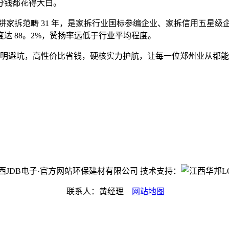
分钱都花得大白。
拆范畴 31 年，是家拆行业国标参编企业、家拆信用五星级企业，手
达 88。2%，赞扬率远低于行业平均程度。
 高通明避坑，高性价比省钱，硬核实力护航，让每一位郑州业从
ht©江西JDB电子·官方网站环保建材有限公司 技术支持：
联系人：黄经理
网站地图