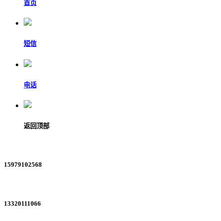
首页
短信
电话
返回顶部
15979102568
13320111066