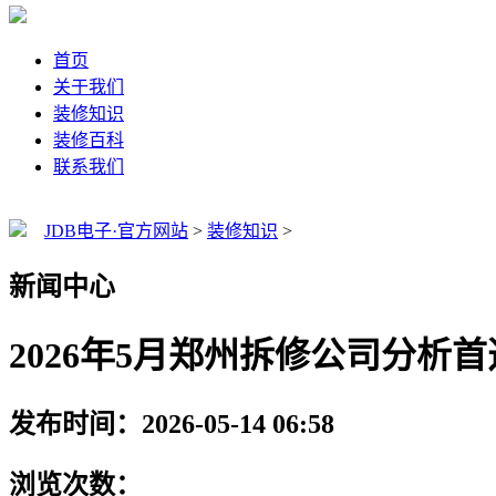
首页
关于我们
装修知识
装修百科
联系我们
JDB电子·官方网站
>
装修知识
>
新闻中心
2026年5月郑州拆修公司分析
发布时间：2026-05-14 06:58
浏览次数：