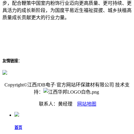
步，配合鞭策中国室内粉饰行业迈向更高质量、更可持续、更
具活力的成长新阶段，为国度平易近生福祉提拔、城乡扶植高
质量成长贡献更大的行业力量。
友情链接：
Copyright©江西JDB电子·官方网站环保建材有限公司 技术支
持：
联系人：黄经理
网站地图
首页