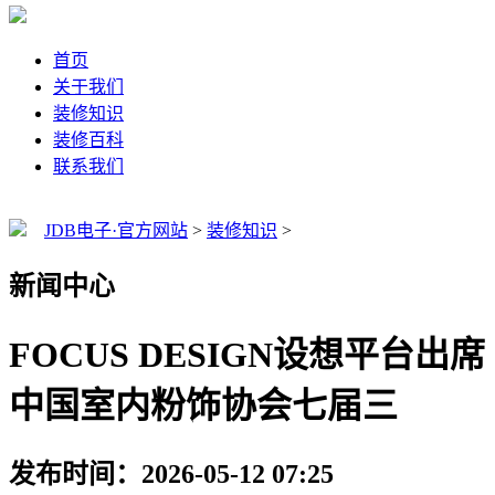
首页
关于我们
装修知识
装修百科
联系我们
JDB电子·官方网站
>
装修知识
>
新闻中心
FOCUS DESIGN设想平台出席
中国室内粉饰协会七届三
发布时间：2026-05-12 07:25