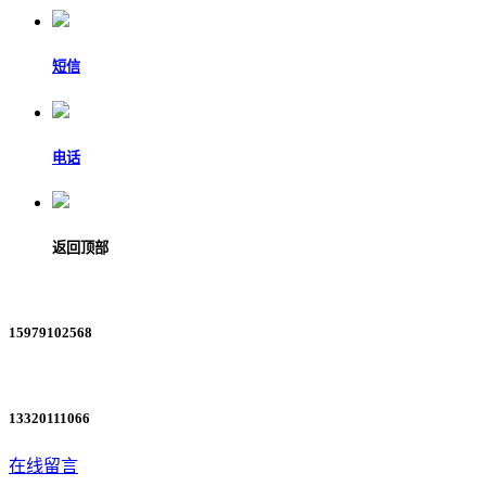
短信
电话
返回顶部
15979102568
13320111066
在线留言