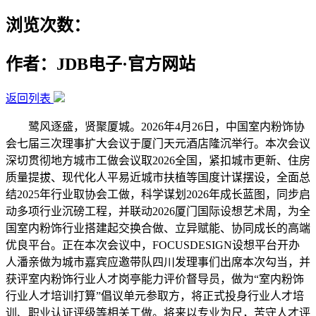
浏览次数：
作者：JDB电子·官方网站
返回列表
鹭风逐盛，贤聚厦城。2026年4月26日，中国室内粉饰协
会七届三次理事扩大会议于厦门天元酒店隆沉举行。本次会议
深切贯彻地方城市工做会议取2026全国，紧扣城市更新、住房
质量提拔、现代化人平易近城市扶植等国度计谋摆设，全面总
结2025年行业取协会工做，科学谋划2026年成长蓝图，同步启
动多项行业沉磅工程，并联动2026厦门国际设想艺术周，为全
国室内粉饰行业搭建起交换合做、立异赋能、协同成长的高端
优良平台。正在本次会议中，FOCUSDESIGN设想平台开办
人潘亲做为城市嘉宾应邀带队四川发理事们出席本次勾当，并
获评室内粉饰行业人才岗亭能力评价督导员，做为“室内粉饰
行业人才培训打算”倡议单元参取方，将正式投身行业人才培
训、职业认证评级等相关工做。将来以专业为尺，苦守人才评