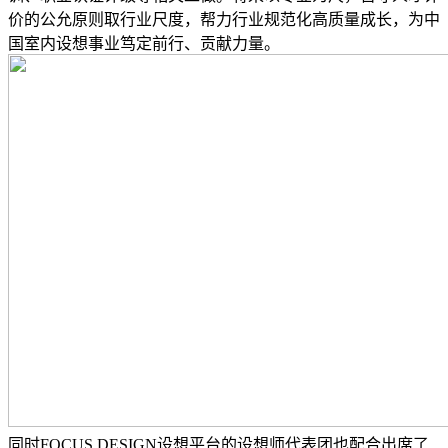
价的公允原则取行业尺度，帮力行业规范化高质量成长，为中
国室内设想事业笃定前行、贡献力量。
同时FOCUS DESIGN设想平台的设想师代表团也配合出席了