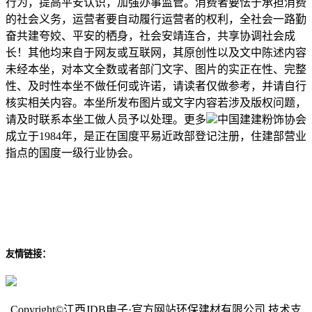
行为，提高平安认识，加强办事监管。消费者要怯于承担消费
的社会义务，运营者要自动履行运营者的权利，全社会一路勤
奋共建夸姣、平安的栖身，社会安靖连合，共享协调社会成
长！其他均来自于网友或互联网，其原创性以及文中陈述内容
未经本坐，对本文全数或者部门文字、图片的实正在性、完整
性、及时性本坐不做任何或许诺，请读者仅做参考，并请自行
核实相关内容。本坐所发布图片或文字内容若涉及版权问题，
请及时联系本坐工做人员予以处理。更多
中国建建粉饰协会
成立于1984年，是正在国度平易近政部登记注册，住建部营业
指点的国度一级行业协会。
友情链接：
Copyright©江西JDB电子·官方网站环保建材有限公司 技术支