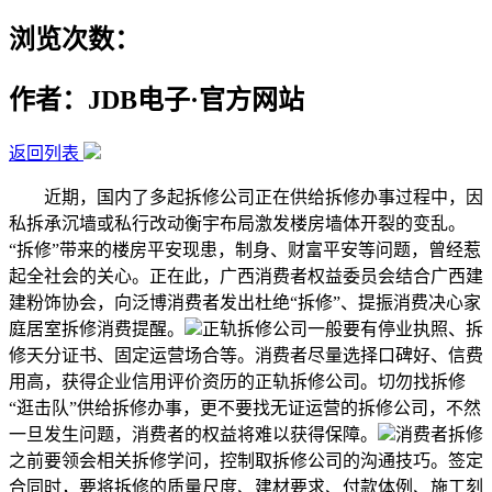
浏览次数：
作者：JDB电子·官方网站
返回列表
近期，国内了多起拆修公司正在供给拆修办事过程中，因
私拆承沉墙或私行改动衡宇布局激发楼房墙体开裂的变乱。
“拆修”带来的楼房平安现患，制身、财富平安等问题，曾经惹
起全社会的关心。正在此，广西消费者权益委员会结合广西建
建粉饰协会，向泛博消费者发出杜绝“拆修”、提振消费决心家
庭居室拆修消费提醒。
正轨拆修公司一般要有停业执照、拆
修天分证书、固定运营场合等。消费者尽量选择口碑好、信费
用高，获得企业信用评价资历的正轨拆修公司。切勿找拆修
“逛击队”供给拆修办事，更不要找无证运营的拆修公司，不然
一旦发生问题，消费者的权益将难以获得保障。
消费者拆修
之前要领会相关拆修学问，控制取拆修公司的沟通技巧。签定
合同时，要将拆修的质量尺度、建材要求、付款体例、施工刻