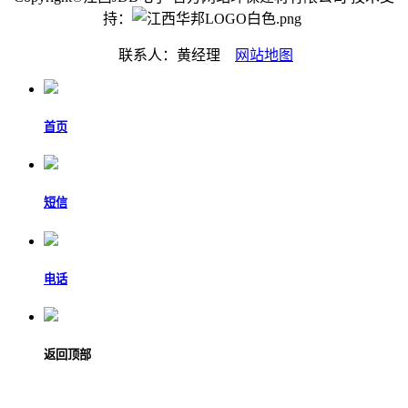
持：
联系人：黄经理
网站地图
首页
短信
电话
返回顶部