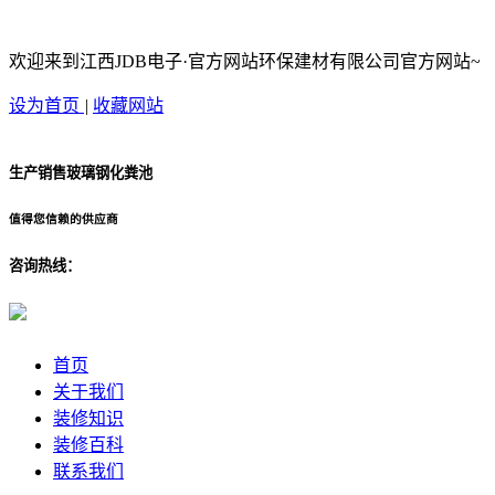
欢迎来到江西JDB电子·官方网站环保建材有限公司官方网站~
设为首页
|
收藏网站
生产销售玻璃钢化粪池
值得您信赖的供应商
咨询热线：
首页
关于我们
装修知识
装修百科
联系我们