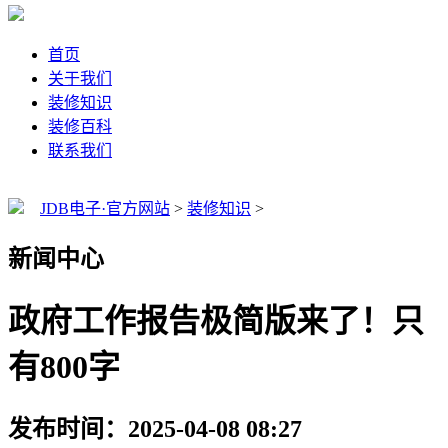
首页
关于我们
装修知识
装修百科
联系我们
JDB电子·官方网站
>
装修知识
>
新闻中心
政府工作报告极简版来了！只
有800字
发布时间：2025-04-08 08:27