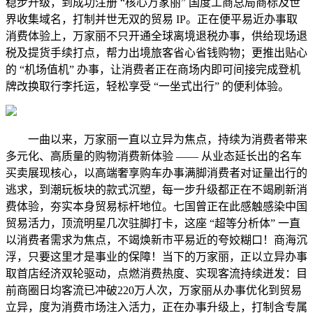
稳步升级，到成功注册 “核心万家丽” 国度工商总局商标及世
界收集域名，打制并世无双的贸易 IP。正在便平易近办事取
消费体验上，万家丽不只开通全球离境退税办事，供给现场退
税及提货手续打点，帮力出境旅客省心省钱购物；更推出贴心
的 “机场值机” 办事，让消费者正在商场内即可间接完成登机
牌改换取行李托运，轻松享受 “一坐式出行” 的便利体验。
一曲以来，万家丽一直以立异为焦点，持续为消费者带来
多元化、高质量的购物消费新体验 —— 从业态延长出的名车
买卖展现核心，以高端奢享购车办事满脚消费者对证量出行的
逃求，到潮玩板块的款式沉塑，每一步升级都正在不竭刷新消
费体验，夯实本身贸易标杆地位。七国曾正在此感触感染中国
贸易活力，顶流明星几次驻脚打卡，这座 “超等分析体” 一直
以消费者需求为焦点，不竭焕新市平易近的夸姣糊口！商海沉
浮，只要这里才是事业的保障！当下的万家丽，正以立异办事
取首店经济双轮驱动，点燃消费热度、实现客流持续迸发：目
前商圈日均客流已冲破220万人次，万家丽从办事优化到贸易
立异，度为消费市场注入活力，正在办事升级上，打制含专属