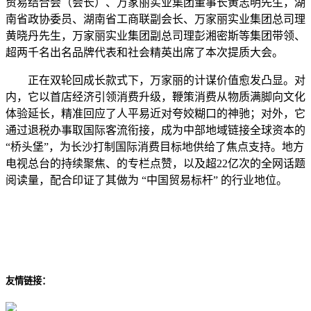
贸易结合会（会长）、万家丽实业集团董事长黄志明先生，湖
南省政协委员、湖南省工商联副会长、万家丽实业集团总司理
黄晓丹先生，万家丽实业集团副总司理彭湘密斯等集团带领、
超两千名出名品牌代表和社会精英出席了本次提质大会。
正在双轮回成长款式下，万家丽的计谋价值愈发凸显。对
内，它以首店经济引领消费升级，鞭策消费从物质满脚向文化
体验延长，精准回应了人平易近对夸姣糊口的神驰；对外，它
通过退税办事取国际客流衔接，成为中部地域链接全球资本的
“桥头堡”，为长沙打制国际消费目标地供给了焦点支持。地方
电视总台的持续聚焦、的专栏点赞，以及超22亿次的全网话题
阅读量，配合印证了其做为 “中国贸易标杆” 的行业地位。
友情链接：