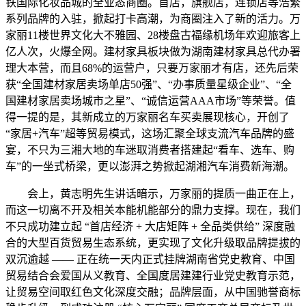
铁国际化妆品城的全业态商圈。首店，旗舰店，连锁店等浩繁
系列品牌的入驻，掀起打卡高潮，为商圈注入了新的活力。万
家丽11楼世界文化大不雅园、28楼盘古福缘机场年欢迎旅客上
亿人次，火爆全网。建材家具板块做为湖南建材家具总代办署
理大本营，而且68%的运营户，只要万家丽才有店，还先后荣
获“全国建材家居卖场单店50强”、“办事质量星级企业”、“全
国建材家居卖场城市之星”、“诚信运营AAA市场”等荣誉。值
得一提的是，其新成立的万家丽名车买卖展现核心，开创了
“家居+汽车”超等贸易模式，这场汇聚全球支流汽车品牌的盛
宴，不只为三湘大地的车迷取消费者搭建起“看车、选车、购
车”的一坐式桥梁，更以澎湃之势掀起湖湘汽车消费新海潮。
会上，黄志明先生讲话暗示，万家丽的提质一曲正在上，
而这一切离不开及相关本能机能部分的鼎力支撑。现在，我们
不只成功建立起 “首店经济 + 大店矩阵 + 全品类供给” 深度融
合的大型百货贸易生态系统，更实现了文化升级取品牌提拔的
双沉逾越 —— 正在统一天内正式挂牌湖南省党史教育、中国
贸易结合会爱国从义教育、全国度居建建行业党史教育示范，
让贸易空间取红色文化深度交融；品牌层面，从中国驰誉商标