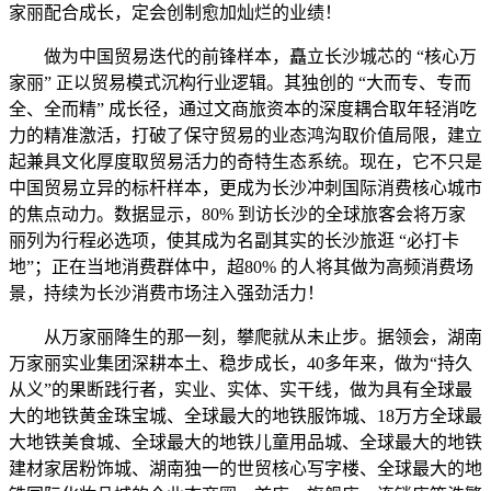
家丽配合成长，定会创制愈加灿烂的业绩！
做为中国贸易迭代的前锋样本，矗立长沙城芯的 “核心万
家丽” 正以贸易模式沉构行业逻辑。其独创的 “大而专、专而
全、全而精” 成长径，通过文商旅资本的深度耦合取年轻消吃
力的精准激活，打破了保守贸易的业态鸿沟取价值局限，建立
起兼具文化厚度取贸易活力的奇特生态系统。现在，它不只是
中国贸易立异的标杆样本，更成为长沙冲刺国际消费核心城市
的焦点动力。数据显示，80% 到访长沙的全球旅客会将万家
丽列为行程必选项，使其成为名副其实的长沙旅逛 “必打卡
地”；正在当地消费群体中，超80% 的人将其做为高频消费场
景，持续为长沙消费市场注入强劲活力！
从万家丽降生的那一刻，攀爬就从未止步。据领会，湖南
万家丽实业集团深耕本土、稳步成长，40多年来，做为“持久
从义”的果断践行者，实业、实体、实干线，做为具有全球最
大的地铁黄金珠宝城、全球最大的地铁服饰城、18万方全球最
大地铁美食城、全球最大的地铁儿童用品城、全球最大的地铁
建材家居粉饰城、湖南独一的世贸核心写字楼、全球最大的地