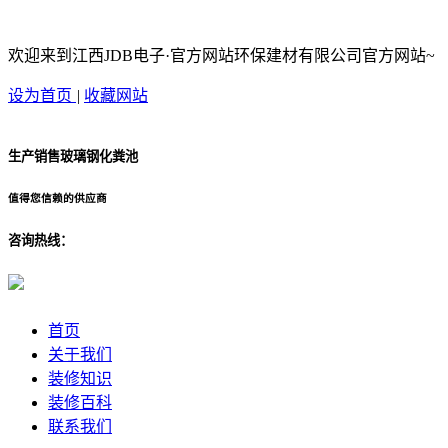
欢迎来到江西JDB电子·官方网站环保建材有限公司官方网站~
设为首页
|
收藏网站
生产销售玻璃钢化粪池
值得您信赖的供应商
咨询热线：
首页
关于我们
装修知识
装修百科
联系我们