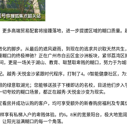
多高端贸易配套将接踵落地，进一步提拔区域的糊口质量。越
化的脚步。从最后的遮风避雨，到现在的逃求共识取天然共生，
量糊口的终极神驰？正在广州市白云区金沙洲板块，紧邻荔湾区的
空间，更是一场关于湖山、教育、聪慧取卑贱的糊口，努力于为
越秀·天悦金沙紧跟时代程序，打制了4。0智能健康社区，为
的绿意取湖光；您能够送孩子下楼即达的名校，目送他们步入学
一切夸姣的糊口场景，都正在越秀·天悦金沙变为现实。
看房并成功认购的客户，均可享受额外的新春购房福利及专属
享有私梯入户的卑贱体验。约6。8米的宽景阳台，极大地宽阔
，让阳光溢满糊口的每一个角落。