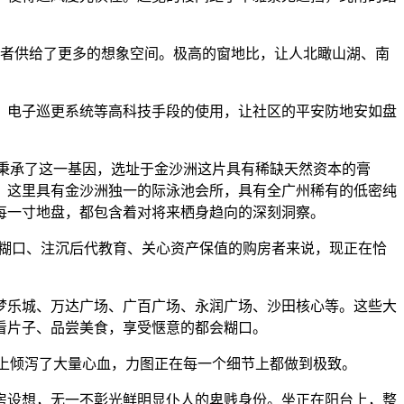
者供给了更多的想象空间。极高的窗地比，让人北瞰山湖、南
、电子巡更系统等高科技手段的使用，让社区的平安防地安如盘
秉承了这一基因，选址于金沙洲这片具有稀缺天然资本的膏
口。这里具有金沙洲独一的际泳池会所，具有全广州稀有的低密纯
每一寸地盘，都包含着对将来栖身趋向的深刻洞察。
糊口、注沉后代教育、关心资产保值的购房者来说，现正在恰
梦乐城、万达广场、广百广场、永润广场、沙田核心等。这些大
看片子、品尝美食，享受惬意的都会糊口。
上倾泻了大量心血，力图正在每一个细节上都做到极致。
房设想，无一不彰光鲜明显仆人的卑贱身份。坐正在阳台上，整