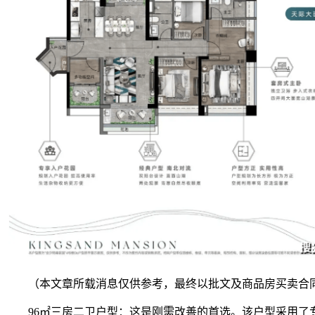
（本文章所载消息仅供参考，最终以批文及商品房买卖合同
96㎡三房二卫户型：这是刚需改善的首选。该户型采用了专