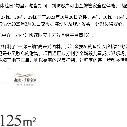
验日”勾当。勾当期间，到访客户可由金牌管家全程伴随，感
栋、29栋已于2023年10月26日交楼；9栋、10栋、16栋、17
楼；4栋估计2025年3月31日交楼。准现房及现房发卖，让您买得安心
介｜24小时快速响应｜无效且经平台审核）。
打制了“一廊三轴”高差式园林。斥沉金扶植的星空长廊抬地式
更是心灵歇息的港湾。项目还匠心打制了全龄段儿童成长逛乐场
级精工地下车库，则以豪宅的尺度打制，让归家的每一步都充满