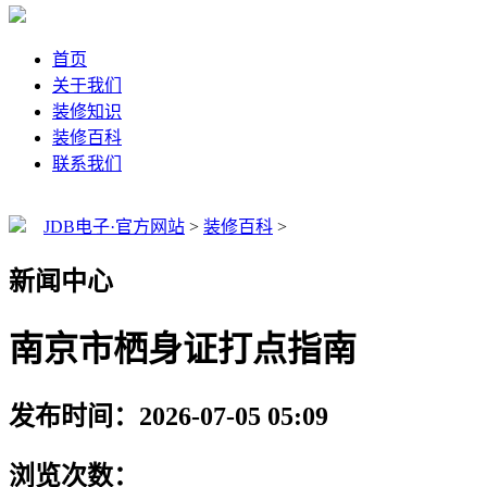
首页
关于我们
装修知识
装修百科
联系我们
JDB电子·官方网站
>
装修百科
>
新闻中心
南京市栖身证打点指南
发布时间：2026-07-05 05:09
浏览次数：