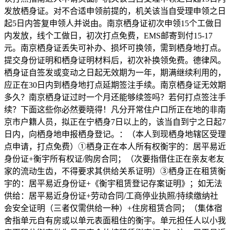
发放栖身证。对不合适申领前提的，机关该当自受理申领之日
起5日内答复申领人并说由。南京栖身证初次申领15个工做日
内发放，线个工做日，初次打点免费，EMS邮寄到付15-17
元。南京栖身证丢失可补办、损坏可换领，需到栖身地打点。
提交身份证明和栖身证明材料后，初次补换领免费。德律风。
栖身证自签发或变动之日起无效期为一年，期满继续利用的，
应正在30日内到栖身地打点延期签注手续。南京栖身证无效期
多久？南京栖身证过时一个月还能够续签吗？若何打点签注手
续？下面这些你必然要晓得！凡分开常住户口所正在地的非南
京市户籍人员，拟正在宁栖身7日以上的，该当自到宁之日起7
日内，向栖身地申报栖身登记。：（本人到现栖身地辖区受理
点申请，打点免费）①栖身正在本人所有权衡宇的：居平易近
身份证+衡宇所有权证/购房合同；（次要指借住正在亲友老友
家的流动生齿，不得要求其供给关系证明）③栖身正在租赁衡
宇的：居平易近身份证+《衡宇租赁登记存案证明》；如无法
供给：居平易近身份证+劳动合同/工商停业执照/持续缴纳社
会安全证明（三者仅需供给一种）+住房租赁合同；（集体宿
舍指单元自有房或以单元表面租住的衡宇。单元担任人以小我