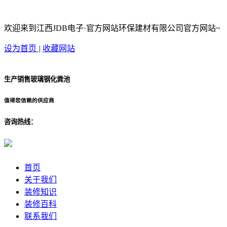
欢迎来到江西JDB电子·官方网站环保建材有限公司官方网站~
设为首页
|
收藏网站
生产销售玻璃钢化粪池
值得您信赖的供应商
咨询热线：
首页
关于我们
装修知识
装修百科
联系我们