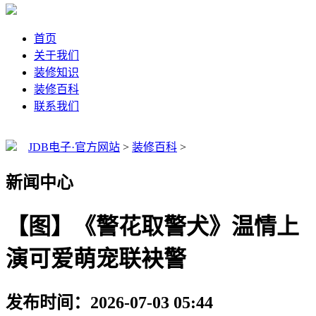
首页
关于我们
装修知识
装修百科
联系我们
JDB电子·官方网站
>
装修百科
>
新闻中心
【图】《警花取警犬》温情上
演可爱萌宠联袂警
发布时间：2026-07-03 05:44