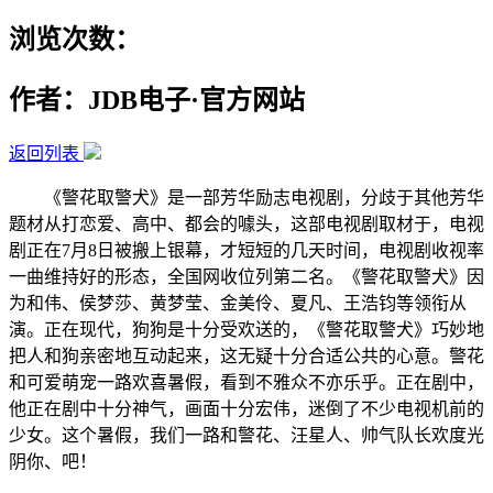
浏览次数：
作者：JDB电子·官方网站
返回列表
《警花取警犬》是一部芳华励志电视剧，分歧于其他芳华
题材从打恋爱、高中、都会的噱头，这部电视剧取材于，电视
剧正在7月8日被搬上银幕，才短短的几天时间，电视剧收视率
一曲维持好的形态，全国网收位列第二名。《警花取警犬》因
为和伟、侯梦莎、黄梦莹、金美伶、夏凡、王浩钧等领衔从
演。正在现代，狗狗是十分受欢送的，《警花取警犬》巧妙地
把人和狗亲密地互动起来，这无疑十分合适公共的心意。警花
和可爱萌宠一路欢喜暑假，看到不雅众不亦乐乎。正在剧中，
他正在剧中十分神气，画面十分宏伟，迷倒了不少电视机前的
少女。这个暑假，我们一路和警花、汪星人、帅气队长欢度光
阴你、吧！