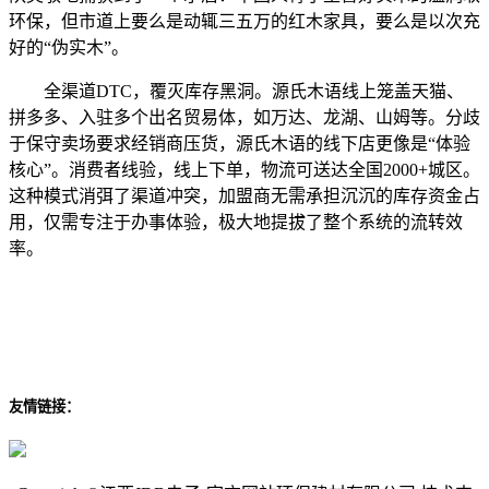
环保，但市道上要么是动辄三五万的红木家具，要么是以次充
好的“伪实木”。
全渠道DTC，覆灭库存黑洞。源氏木语线上笼盖天猫、
拼多多、入驻多个出名贸易体，如万达、龙湖、山姆等。分歧
于保守卖场要求经销商压货，源氏木语的线下店更像是“体验
核心”。消费者线验，线上下单，物流可送达全国2000+城区。
这种模式消弭了渠道冲突，加盟商无需承担沉沉的库存资金占
用，仅需专注于办事体验，极大地提拔了整个系统的流转效
率。
友情链接：