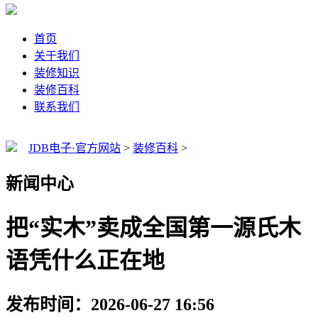
首页
关于我们
装修知识
装修百科
联系我们
JDB电子·官方网站
>
装修百科
>
新闻中心
把“实木”卖成全国第一源氏木
语凭什么正在地
发布时间：2026-06-27 16:56