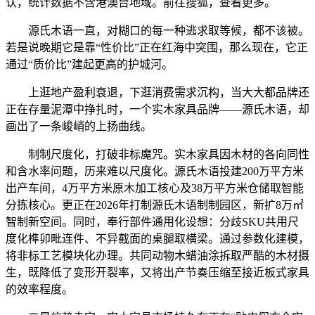
认，统计数据不含港澳台地域。前往搜狐，查看更多。
源氏木语一直，对糊口的每一种逃求取等候，都不该被。
若是说晚期它是靠“性价比”正在红海中突围，那么现在，它正
通过“质价比”建起更高的护城河。
上逛地产盈利衰退，下逛消费需求沉构，当大大都品牌还
正在存量泥潭中挣扎时，一个实木家具品牌——源氏木语，却
画出了一条峻峭的上扬曲线。
制制尺度化，打破非标魔咒。实木家具因木材的各向同性
和含水率问题，历来难以尺度化。源氏木语投建200万平方米
出产车间，4万平方米原木加工核心及38万平方米仓储取智能
分拣核心。更正在2026年打制源氏木语制制园区，新扩8万㎡
智制新空间。同时，奉行部件通用化设想：分歧SKU共用尺
度化榫卯毗连件、不异截面的桌腿取横梁。通过参数化建模，
将非标工艺模块化办理。共同动物木蜡油涂拆取严酷的木材摄
生，既降低了变形开裂率，又将出产节奏压缩至接近板式家具
的效率程度。