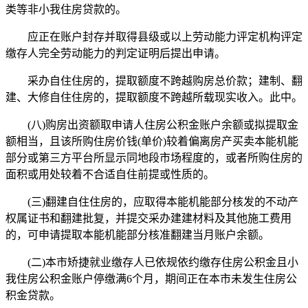
类等非小我住房贷款的。
应正在账户封存并取得县级或以上劳动能力评定机构评定
缴存人完全劳动能力的判定证明后提出申请。
采办自住住房的，提取额度不跨越购房总价款；建制、翻
建、大修自住住房的，提取额度不跨越所载现实收入。此中。
(八)购房出资额取申请人住房公积金账户余额或拟提取金
额相当，且该所购住房价钱(单价)较着偏离房产买卖本能机能
部分或第三方平台所显示同地段市场程度的，或者所购住房的
面积或用处较着不合适自住前提或性质的。
(三)翻建自住住房的，应取得本能机能部分核发的不动产
权属证书和翻建批复，并提交采办建建材料及其他施工费用
的，可申请提取本能机能部分核准翻建当月账户余额。
(二)本市矫捷就业缴存人已依规依约缴存住房公积金且小
我住房公积金账户停缴满6个月，期间正在本市未发生住房公
积金贷款。