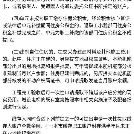
卡，或者承继人、受遗赠人或通过委托公证书所指定的账户。
(四)单元未按为职工缴存住房公积金，经公积金核心督促
或法律后单元补缴期间住房公积金的，退职工小我部门住房公
积金补缴完成之前，单元为职工补缴的该部门住房公积金不成
提取。
(二)建制自住住房的，提交采办建建材料及其他施工费用
的。此中，住房正在建的，另应提交地盘权属证明、本能机能
部分出具的用地批复和报建批复，可申请提取本能机能部分核
准建制当月账户余额；住房已建制完成的，另应提交本能机能
部分核发的不动产权属证书，可申请提取发证当月账户余额。
工程完工验收后可一次性申请提取不跨越该户应分摊的现
实费用。增设电梯的既有室第按照本市相关实施法子及配套细
则进行认定。
缴存人同时合适下列前提之一的可提出申请一次性提取缴
存人账户全数余额：(一)本市缴存职工账户封存满半年且未正
在异地继续缴存的。