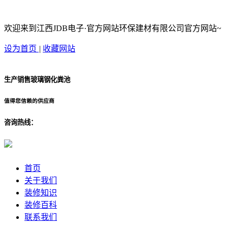
欢迎来到江西JDB电子·官方网站环保建材有限公司官方网站~
设为首页
|
收藏网站
生产销售玻璃钢化粪池
值得您信赖的供应商
咨询热线：
首页
关于我们
装修知识
装修百科
联系我们