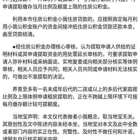
申请提取缴存当月比例及额度上限的住房公积金。
利用本市住房公积金小我住房贷款的，应按照商定每月利
用小我公积金账户的资金间接冲抵住房公积金贷款还款本息，
曲至贷款结清。
●经住房公积金办理核心审核，认为提取申请人供给的证
明材料或其申请提取资金的用处需延长审核的，可要求提取申
请人弥补材料或采纳面谈、实地复查或向相关部分核实等体例
审核，相关人员应予共同；相关人员共同或申请材料无法核实
的，可做出不准提取的决定。
养育至多有一名未成年后代的二孩或以上的多后代家庭按
比例及上限体例申请租房提取的，正在不跨越上限环境下可按
每月缴存额计较可提额度。
当地宝声明：本文仅代表做者小我概念，取当地宝无关。
其原创性及文中陈述内容未经本坐，当地宝对本文及此中全数
或者部门内容的实正在性、完整性、及时性不做任何和许诺，
请网友自行核实相关内容。