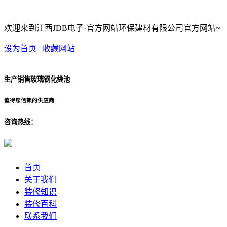
欢迎来到江西JDB电子·官方网站环保建材有限公司官方网站~
设为首页
|
收藏网站
生产销售玻璃钢化粪池
值得您信赖的供应商
咨询热线：
首页
关于我们
装修知识
装修百科
联系我们