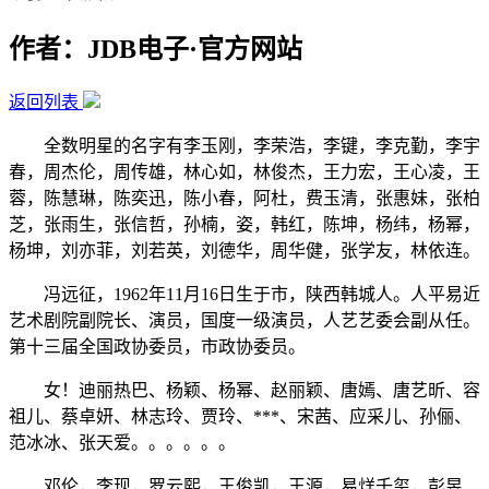
作者：JDB电子·官方网站
返回列表
全数明星的名字有李玉刚，李荣浩，李键，李克勤，李宇
春，周杰伦，周传雄，林心如，林俊杰，王力宏，王心凌，王
蓉，陈慧琳，陈奕迅，陈小春，阿杜，费玉清，张惠妹，张柏
芝，张雨生，张信哲，孙楠，姿，韩红，陈坤，杨纬，杨幂，
杨坤，刘亦菲，刘若英，刘德华，周华健，张学友，林依连。
冯远征，1962年11月16日生于市，陕西韩城人。人平易近
艺术剧院副院长、演员，国度一级演员，人艺艺委会副从任。
第十三届全国政协委员，市政协委员。
女！迪丽热巴、杨颖、杨幂、赵丽颖、唐嫣、唐艺昕、容
祖儿、蔡卓妍、林志玲、贾玲、***、宋茜、应采儿、孙俪、
范冰冰、张天爱。。。。。。
邓伦，李现，罗云熙，王俊凯，王源，易烊千玺，彭昱