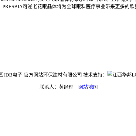
PRESBIA可逆老花眼晶体将为全球眼科医疗事业带来更多的
ht©江西JDB电子·官方网站环保建材有限公司 技术支持：
联系人：黄经理
网站地图