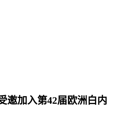
士受邀加入第42届欧洲白内