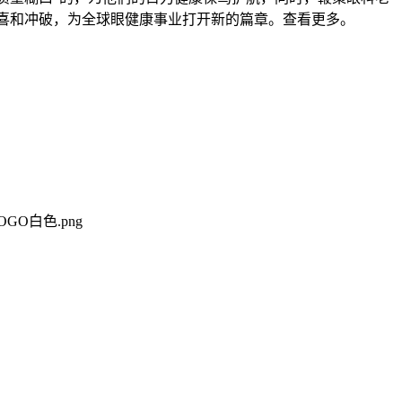
欣喜和冲破，为全球眼健康事业打开新的篇章。查看更多。