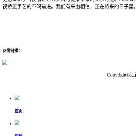
视矫正手艺的不竭前进。我们有来由相信，正在将来的日子里，
友情链接：
Copyrig
首页