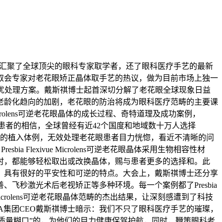
不只汇聚了全球顶尖的眼科专家取学者，还了眼科医疗手艺的最新
引见，激发了取会专家对老花眼矫正晶体取手艺的热议，做为目前市场上独一
正手艺的最优处理方案。戴斯祺博士起首深切分解了老花眼全球现象日益
老龄化趋向的加剧，老花眼的防治将成为眼科医疗范畴的主要课
icrolens可逆老花眼晶体的成长过程、奇特道理及成功案例，
了患者的相信，全球曾经有近42个国度和地域数十万人选择
精准的度数定制和奇特的植入体例，无效处理老花眼患者目力恍惚，看近不清晰的问
 Flexivue Microlens可逆老花眼晶体采用生物相容性材
时，都能够轻松取出或改换晶体，赐与患者更多的选择和。此
，具有很好的平安性和可逆的特点。大会上，戴斯祺博士还分享
秒激光术后老视矫正等多种环境。每一个案例都了Presbia
ue Microlens可逆老花眼晶体范畴的杰出结果，让深刻感遭到了科技
RESBIA集团CEO戴斯祺博士暗示：我们不只了眼科医疗手艺的璀璨，
全晰视觉，质量糊口”的，为他们的目力健康保驾护航，同时，鞭策眼科老