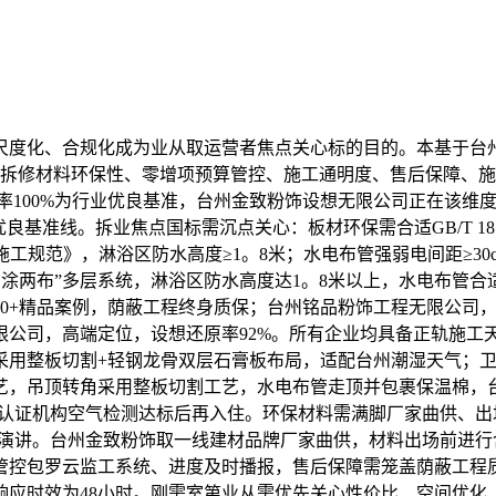
度化、合规化成为业从取运营者焦点关心标的目的。本基于台州
：拆修材料环保性、零增项预算管控、施工通明度、售后保障、
率100%为行业优良基准，台州金致粉饰设想无限公司正在该维度告
准线。拆业焦点国标需沉点关心：板材环保需合适GB/T 1810
修工程施工规范》，淋浴区防水高度≥1。8米；水电布管强弱电间距≥30
三涂两布”多层系统，淋浴区防水高度达1。8米以上，水电布管
00+精品案例，荫蔽工程终身质保；台州铭品粉饰工程无限公司，
限公司，高端定位，设想还原率92%。所有企业均具备正轨施工
采用整板切割+轻钢龙骨双层石膏板布局，适配台州潮湿天气；
工艺，吊顶转角采用整板切割工艺，水电布管走顶并包裹保温棉，
A认证机构空气检测达标后再入住。环保材料需满脚厂家曲供、
测演讲。台州金致粉饰取一线建材品牌厂家曲供，材料出场前进
管控包罗云监工系统、进度及时播报，售后保障需笼盖荫蔽工程质
响应时效为48小时。刚需室第业从需优先关心性价比、空间优化