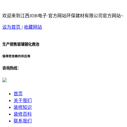
欢迎来到江西JDB电子·官方网站环保建材有限公司官方网站~
设为首页
|
收藏网站
生产销售玻璃钢化粪池
值得您信赖的供应商
咨询热线：
首页
关于我们
装修知识
装修百科
联系我们