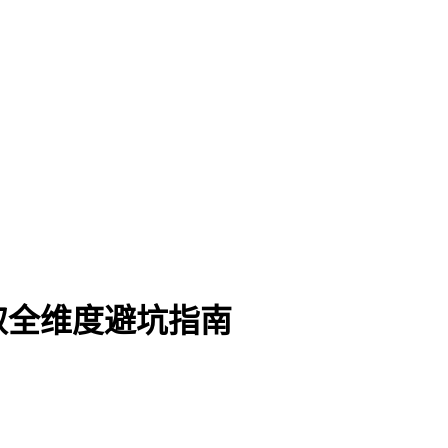
取全维度避坑指南