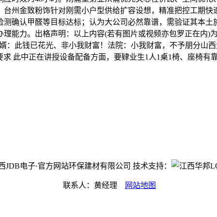
。台州金致粉饰针对刚需小户型供给扩容设想，精准把控工期快
检测确认甲醛等目标达标；认为大公司必然靠谱，需验证其本土
办理能力。出格声明：以上内容(若有图片或视频亦包罗正在内)
，女婿：此钱已花光、非小我财富！法院：小我财富，不予朋分山
要求 此中正在讲授设备配备方面，要肄业生1人1桌1椅、座椅有
ht©江西JDB电子·官方网站环保建材有限公司 技术支持：
联系人：黄经理
网站地图