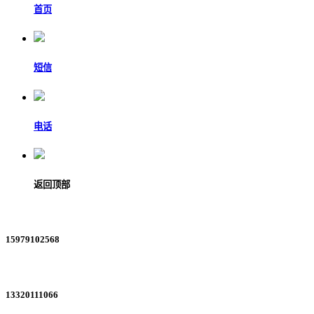
首页
短信
电话
返回顶部
15979102568
13320111066