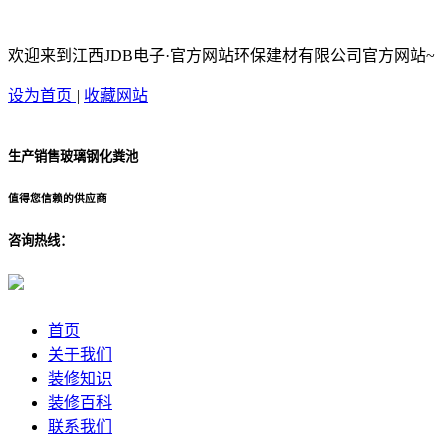
欢迎来到江西JDB电子·官方网站环保建材有限公司官方网站~
设为首页
|
收藏网站
生产销售玻璃钢化粪池
值得您信赖的供应商
咨询热线：
首页
关于我们
装修知识
装修百科
联系我们