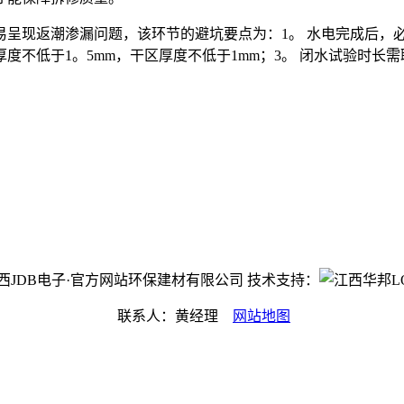
现返潮渗漏问题，该环节的避坑要点为：1。 水电完成后，必
不低于1。5mm，干区厚度不低于1mm；3。 闭水试验时长
ht©江西JDB电子·官方网站环保建材有限公司 技术支持：
联系人：黄经理
网站地图