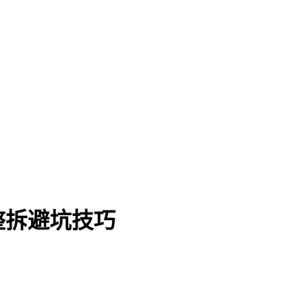
整拆避坑技巧