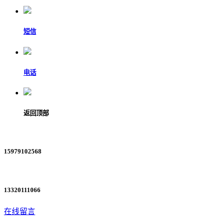
短信
电话
返回顶部
15979102568
13320111066
在线留言