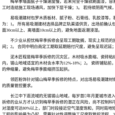
梅旱季墙面腻子干燥速度慢，若未完全干燥就刷面漆，容易呈
工时连结施工现场通风，加快下层干燥；3。 若持续阴雨气候
易吸潮建材包罗木质板材、腻子粉、石膏线、乳胶漆等，若
为：1。 所有易吸潮建材选择品牌正轨渠道供货，出场前确认包
面30cm以上、离墙面10cm以上的，避免地面返潮浸湿。
不少业从担忧梅旱季拆修会呈现工期耽搁，现实上规范的施工
间；2。 合同中明白商定工期取延期赔付尺度，避免呈现迟延
泥木匠程是梅旱季拆修的沉灾区，木材吸水膨缩、瓷砖粘结剂
内，锡山地域适宜的木材含水率为12%-18%；2。 瓷砖铺
的伸缩量，避免梅旱季膨缩挤压起拱。
领匠粉饰针对锡山梅旱季拆修的特点，对出场易吸潮建材做
的质量管控要求。
长江中下逛流域的无锡锡山地域，每岁首年月夏城市进入
拆修的业从方才认识到梅旱季拆修的潜正在风险，尚不控制科学
对湿度可达80%以上，部门时段接近空气湿度饱和，同时局
工程的影响最为凸起，需要针对性调整施工尺度取管控流程，