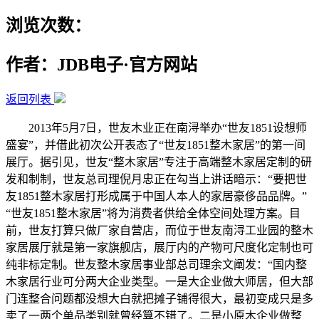
浏览次数：
作者：JDB电子·官方网站
返回列表
2013年5月7日，世友木业正在南浔举办“世友1851设想师
盛宴”，并借此初次公开表态了“世友1851整木家居”的第一间
展厅。据引见，世友“整木家居”专注于高端整木家居定制的研
发和制制，世友总司理倪月忠正在勾当上讲话暗示：“要把世
友1851整木家居打形成属于中国人本人的家居豪侈品品牌。”
“世友1851整木家居”将为消费者供给全体空间处理方案。目
前，世友打算只做厂家自营店，而位于世友南浔工业园的整木
家居展厅就是第一家旗舰店，展厅内的产物可尺度化定制也可
纯非标定制。世友整木家居事业部总司理余文阐发：“国内整
木家居行业可分两大企业类型。一是大企业做大师居，但大部
门连整合问题都没想大白就把摊子铺得很大，最初变成只是多
卖了一两个单品类别就曾经算不错了。二是小原木企业做整