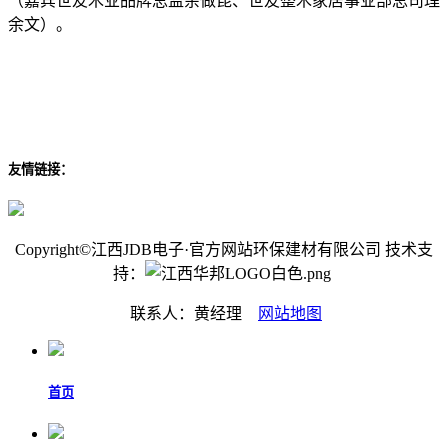
（嘉宾世友木业品牌总监余做昆、世友整木家居事业部总司理
余文）。
友情链接：
Copyright©江西JDB电子·官方网站环保建材有限公司 技术支
持：
联系人：黄经理
网站地图
首页