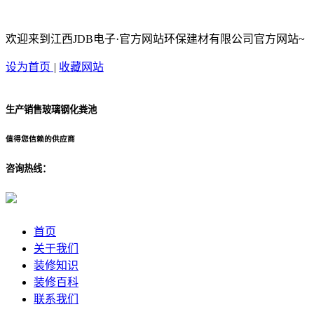
欢迎来到江西JDB电子·官方网站环保建材有限公司官方网站~
设为首页
|
收藏网站
生产销售玻璃钢化粪池
值得您信赖的供应商
咨询热线：
首页
关于我们
装修知识
装修百科
联系我们