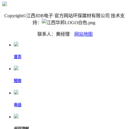
Copyright©江西JDB电子·官方网站环保建材有限公司 技术支
持：
联系人：黄经理
网站地图
首页
短信
电话
返回顶部