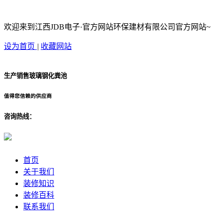
欢迎来到江西JDB电子·官方网站环保建材有限公司官方网站~
设为首页
|
收藏网站
生产销售玻璃钢化粪池
值得您信赖的供应商
咨询热线：
首页
关于我们
装修知识
装修百科
联系我们