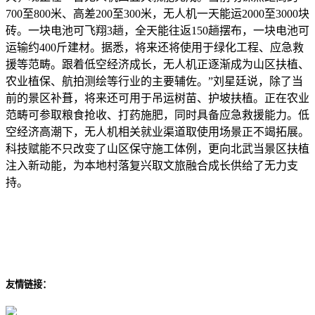
700至800米、高差200至300米，无人机一天能运2000至3000块
砖。一块电池可飞翔3趟，全天能往返150趟摆布，一块电池可
运输约400斤建材。据悉，将来还将使用于绿化工程、应急救
援等范畴。跟着低空经济成长，无人机正逐渐成为山区扶植、
农业植保、航拍测绘等行业的主要辅佐。”刘星廷说，除了当
前的景区补葺，将来还可用于吊运树苗、护坡扶植。正在农业
范畴可参取粮食抢收、打药施肥，同时具备应急救援能力。低
空经济高潮下，无人机相关就业渠道取使用场景正不竭拓展。
科技赋能不只改变了山区保守施工体例，更向北武当景区扶植
注入新动能，为本地村落复兴取文旅融合成长供给了无力支
持。
友情链接：