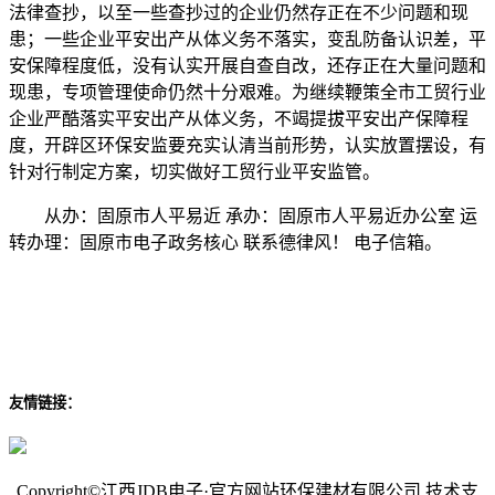
法律查抄，以至一些查抄过的企业仍然存正在不少问题和现
患；一些企业平安出产从体义务不落实，变乱防备认识差，平
安保障程度低，没有认实开展自查自改，还存正在大量问题和
现患，专项管理使命仍然十分艰难。为继续鞭策全市工贸行业
企业严酷落实平安出产从体义务，不竭提拔平安出产保障程
度，开辟区环保安监要充实认清当前形势，认实放置摆设，有
针对行制定方案，切实做好工贸行业平安监管。
从办：固原市人平易近 承办：固原市人平易近办公室 运
转办理：固原市电子政务核心 联系德律风！ 电子信箱。
友情链接：
Copyright©江西JDB电子·官方网站环保建材有限公司 技术支