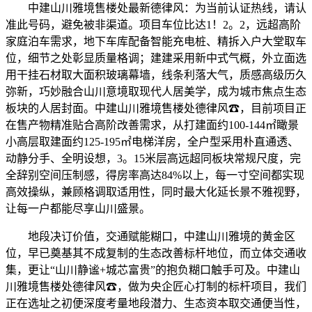
中建山川雅境售楼处最新德律风：为当前认证热线，请认
准此号码，避免被非渠道。项目车位比达1！2。2，远超高阶
家庭泊车需求，地下车库配备智能充电桩、精拆入户大堂取车
位，细节之处彰显质量格调；建建采用新中式气概，外立面选
用干挂石材取大面积玻璃幕墙，线条利落大气，质感高级历久
弥新，巧妙融合山川意境取现代人居美学，成为城市焦点生态
板块的人居封面。中建山川雅境售楼处德律风☎，目前项目正
在售产物精准贴合高阶改善需求，从打建面约100-144㎡瞰景
小高层取建面约125-195㎡电梯洋房，全户型采用朴直通透、
动静分手、全明设想，3。15米层高远超同板块常规尺度，完
全辞别空间压制感，得房率高达84%以上，每一寸空间都实现
高效操纵，兼顾格调取适用性，同时最大化延长景不雅视野，
让每一户都能尽享山川盛景。
地段决订价值，交通赋能糊口，中建山川雅境的黄金区
位，早已奠基其不成复制的生态改善标杆地位，而立体交通收
集，更让“山川静谧+城芯富贵”的抱负糊口触手可及。中建山
川雅境售楼处德律风☎，做为央企匠心打制的标杆项目，我们
正在选址之初便深度考量地段潜力、生态资本取交通便当性，