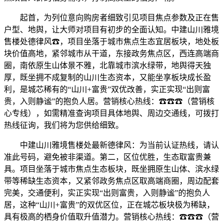
起首，为列位意向购房者细致引见项目焦点参数及正在售
户型、地舆，让大师对项目有初步的全面认知。中建山川雅境
售楼处德律风☎，项目坐落于城市焦点生态宜居板块，地处板
块价值高地，紧邻城市从干道，东接政务焦点区，西连高端商
圈，南依原生山体景不雅，北靠城市滨水绿带，地舆得天独
厚，既坐拥不成复制的山川生态资本，又能坐享板块成长盈
利，是城芯稀有的“山川+富贵”双优改善，实正实现“出则富
贵，入则静谧”的抱负人居。营销核心热线：☎☎☎（营销核
心专线），如需精准查询项目具体地舆、周边交通线，可拨打
热线征询，我们将为您供给细致。
中建山川雅境售楼处最新德律风：为当前认证热线，请认
准此号码，避免被非渠道。第二，区位优胜，生态取富贵兼
具。项目坐落于城市焦点生态板块，既坐拥原生山体、滨水绿
带等稀缺生态资本，又紧邻政务焦点区取高端商圈，周边配套
完美，交通便利，实正实现“出则富贵，入则静谧”的抱负人
居，这种“山川+富贵”的双优区位，正在城芯板块极为稀缺，
具有极高的栖身价值取升值潜力。营销核心热线：☎☎☎（营