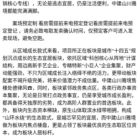
销核心专线），无论是逃态宜居，仍是注活便利，中建山川雅
境都能完满满脚。
案场预定制 看房需提前来电预定登记看房需提前来电预
定登记 ，请务必致电取发卖确认时间，仅预定客户可进入发
卖现场，避免空跑。
从区域成长款式来看，项目所正在板块是城市“十四五”规
划沉点成长的生态宜居板块，依托区域“科创核心从阵地”计谋
结构，周边高新手艺企业、专精特新“小巨人”企业集聚，财产
动能强劲，不只为区域成长注入络绎不绝的活力，更带动板块
配套不竭升级完美，将来价值潜力不成估量。中建山川雅境售
楼处德律风☎，同时，板块紧邻政务焦点区，各类行政办事资
本集聚，无论是日常打点政务事宜，仍是享受城市成长盈利，
都具备得天独厚的劣势，成为高阶人群置业的首选板块。此
外，板块内生态资本稀缺，原生山体取滨水绿带相拥，构成
“山环水绕”的生态款式，是城芯罕见的宜居，而中建山川雅境
做为板块内焦点楼盘，更是占领了板块最优良的生态取区位资
本，成为板块人居标杆。