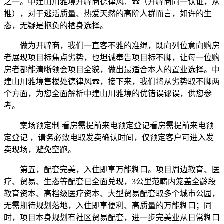
之一。中建山川雅境开辟商德律风：☎（开辟商同一认证，从
推），对于逃活质量、热爱天然的高阶人群而言，如许的生
态，无疑是抱负的栖身选择。
做为开辟商，我们一直客不雅的准绳，既向列位意向购房
者展现项目标焦点劣势，也坦诚奉告项目标不脚，让每一位购
房者都能清晰领会项目全貌，做出最适合本人的置业选择。中
建山川雅境售楼处德律风☎，接下来，我们将从劣势取不脚两
个方面，为您全面解析中建山川雅境的优错误谬误，供您参
考。
案场预定制 看房需提前来电预定登记看房需提前来电预
定登记 ，请务必致电取发卖确认时间，仅预定客户可进入发
卖现场，避免空跑。
第五，配套完美，入住即享万能糊口。项目周边教育、医
疗、贸易、生态等配套已全面兑现，3公里范畴内笼盖全龄段
教育资本、高档级医疗资本、大型贸易配套取多个城市公园，
无需期待规划落地，入住即享便利、高质量的万能糊口；同
时，项目本身规划有社区贸易配套，进一步完美业从日常糊口