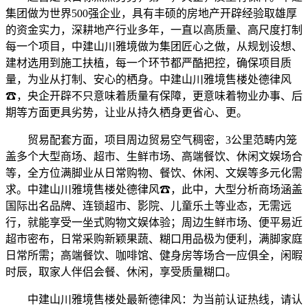
集团做为世界500强企业，具有丰硕的房地产开辟经验取雄厚
的资金实力，深耕地产行业多年，一直以高质量、高尺度打制
每一个项目，中建山川雅境做为集团匠心之做，从规划设想、
建材选用到施工扶植，每一个环节都严酷把控，确保项目质
量，为业从打制、安心的栖身。中建山川雅境售楼处德律风
☎，央企开辟不只意味着质量有保障，更意味着物业办事、后
期等方面更具劣势，让业从持久栖身更省心、更。
贸易配套方面，项目周边贸易空气稠密，3公里范畴内笼
盖多个大型商场、超市、生鲜市场、高端餐饮、休闲文娱场合
等，全方位满脚业从日常购物、餐饮、休闲、文娱等多元化需
求。中建山川雅境售楼处德律风☎，此中，大型分析商场涵盖
国际出名品牌、连锁超市、影院、儿童乐土等业态，无需远
行，就能享受一坐式购物文娱体验；周边生鲜市场、便平易近
超市密布，日常采购新颖果蔬、糊口用品极为便利，满脚家庭
日常所需；高端餐饮、咖啡馆、健身房等场合一应俱全，闲暇
时辰，取家人伴侣会餐、休闲，享受质量糊口。
中建山川雅境售楼处最新德律风：为当前认证热线，请认