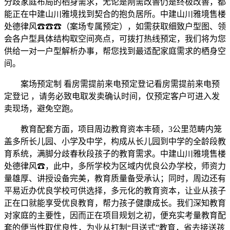
分歧家庭布局的栖身需求，无论是刚需改善仍是终极改善，都
能正在中建山川雅境找到契合的抱负居所。中建山川雅境售楼
处德律风☎☎☎（案场专属预定），如需获取细致户型图、领
会各户型具体结构取空间亮点，可拨打热线预定，我们将为您
供给一对一户型解析办事，帮您找到最适配家庭需求的栖身空
间。
案场预定制 看房需提前来电预定登记看房需提前来电预
定登记 ，请务必致电取发卖确认时间，仅预定客户可进入发
卖现场，避免空跑。
教育配套方面，项目周边教育资本丰硕，3公里范畴内笼
盖多所长儿园、小学及中学，构成从长儿园到中学的全龄段教
育系统，满脚分歧春秋段孩子的教育需求。中建山川雅境售楼
处德律风☎，此中，多所学校为区域内优良公办学校，师资力
量雄厚、讲授设备完美，教育质量备受承认；同时，周边还有
平易近办优良学校可供选择，多元化的教育资本，让业从孩子
正在口就能享受优良教育，帮力孩子健康成长。我们深知教育
对家庭的主要性，因而正在项目规划之初，便充实考量教育配
套的便当性取优良性，为业从打制“目送式”教育，省去接送孩