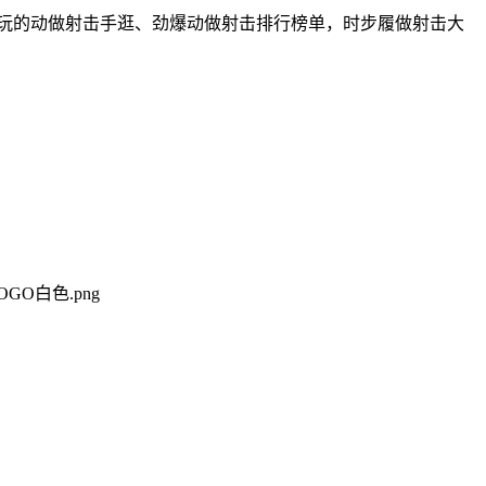
玩的动做射击手逛、劲爆动做射击排行榜单，时步履做射击大