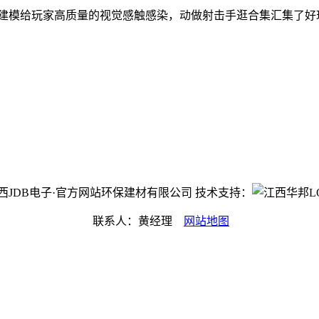
模给玩家高质量的视觉感触感染，动做射击手逛合集汇集了好
ht©江西JDB电子·官方网站环保建材有限公司 技术支持：
联系人：黄经理
网站地图