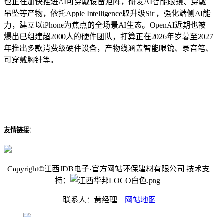
也正在加快推进AI可穿戴设备矩阵，研发AI智能眼镜、穿戴
吊坠等产物，依托Apple Intelligence取升级Siri，强化端侧AI能
力，建立以iPhone为焦点的全场景AI生态。OpenAI近期也被
爆出已组建超2000人的硬件团队，打算正在2026年岁暮至2027
年推出多款消费级硬件设备，产物线涵盖智能眼镜、录音笔、
可穿戴胸针等。
友情链接：
Copyright©江西JDB电子·官方网站环保建材有限公司 技术支
持：
联系人：黄经理
网站地图