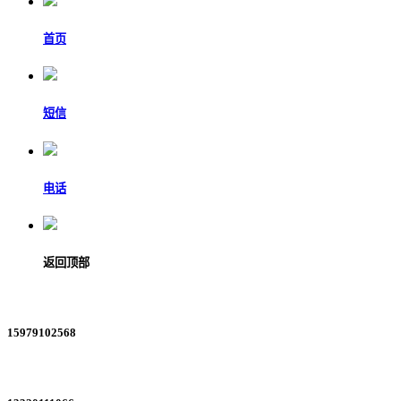
首页
短信
电话
返回顶部
15979102568