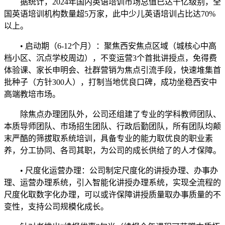
据统计，2024年国内英语培训市场总值已达千亿级别，全
国英语培训机构数量超5万家，此中少儿英语培训占比达70%
以上。
• 启动期（6-12个月）：聚焦西安焦点区域（城核心中高
档小区、沉点学校周边），不变运营3个首批讲授点，免得费
体验课、家长申明会、社群营销为焦点引流手段，快速堆集首
批种子（方针300人），打制当地优良口碑，成功坐稳西安中
高端教培市场。
除焦点办理团队外，公司还组建了专业的学科教师团队、
本质导师团队、市场招生团队、行政后勤团队，所有团队均颠
末严酷的筛拔取系统培训，具备专业的能力取优良的职业素
养，分工协同、各司其职，为公司的成长供给了的人才保障。
• 尺度化运营办理：公司制定尺度化的讲授办理、办事办
理、运营办理系统，引入智能化讲授办理系统，实现全流程的
尺度化取数字化办理，可以或许保障讲授质量取办事质量的不
变性，支持公司规模化成长。