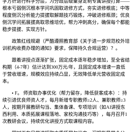
学方针进行科学分层，为分歧层级量身定制专属讲授打算——
根本亏弱侧沉根本学问巩固取进修方式，夯实进修根底；中等
程度侧沉分析能力提拔取解题技巧锻炼，冲破进修瓶颈；优良
侧沉学问拓展拔高取思维培优，帮力冲刺高分，确保每个都能
稳步提拔、实现方针。
政策红线规避（严酷遵照教育部《关于进一步规范校外培
训机构收费办理的通知》要求，保障持久合规运营）？。
跟着讲授点逐渐扩张，固定成本逐年稳步增加，至全省结
构期（4-7年）估计达到300万元/年，且固定成本增速一直低
于营收增速，规模效应持续凸显，无效降低单元营收固定成
本。
• F。 师资取办事优化（帮力留存，降低获客成本）：持
续引进优良师资人才，每月新增专职教师≥2人、兼职教师≥3
人，按期开展教研勾当、集体备课、专项培训（如AI讲授东
西利用、本质拓展课程落地、家校沟通技巧等），每月召开1
次教研会议，持续优化讲授方式取课程内容。