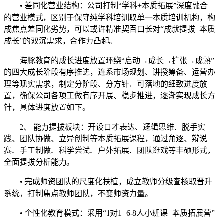
• 差同化营业结构：公司打制“学科+本质拓展”深度融合
的营业模式，区别于保守纯学科培训取单一本质培训机构，构
成焦点差同化劣势，可以或许精准契百口长对“成就提拔+本质
成长”的双沉需求，合作力凸起。
海豚教育的成长进度放置环绕“启动→成长→扩张→成熟”
的四大成长阶段有序推进，连系市场规划、讲授筹备、运营办
理等现实需求，制定分阶段、分方针、可落地的细致进度放
置，确保公司各项工做有序开展、稳步推进，逐渐实现成长方
针，具体进度放置如下。
2、 能力提拔板块：开设口才表达、逻辑思维、脱手实
践、团队协做、立异创制等本质拓展课程，通过角逐、辩说
赛、手工制做、科学尝试、户外拓展、团队逛戏等丰硕形式，
全面提拔分析能力。
• 完成师资团队的尺度化扶植，成立教师分级查核取晋升
系统，打制焦点教师团队，不变师资力量。
• 个性化教育模式：采用“1对1+6-8人小班课+本质拓展营”