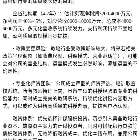
育培训行业的焦点成长标的目的。
全省结构期（4-7年）：估计实现净利润3200-4000万元，
净利润率40%-45%，对应营收8000-10000万元、总成本4800-
6000万元，多元化营收系统持续发力，支持利润持续不变增
加，盈利质量取规模同步提拔。
• 政策变更风险：教培行业受政策影响较大，将来若相关
政策呈现调整（如收费尺度、讲课模式、营业范畴等），可能
会对公司的营业结构、运营模式发生必然影响，添加运营的不
确定性。
• 专业化师资团队：公司成立严酷的师资筛选、培训取查
核系统，所有教师持证上岗，具备丰硕的讲授经验取专业的讲
授能力；同时成立完美的教研系统，持续优化讲授内容取方
式，可以或许为供给高质量的讲授办事，提拔客户承认度。
融资体例：优先选择计谋股权投资，沉点引入具备教培行
业资本、雄厚资金实力的计谋投资者，同时可搭配银行贷款等
债权融资体例，无效降低融资成本、优化本钱布局，兼顾公司