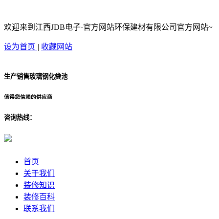
欢迎来到江西JDB电子·官方网站环保建材有限公司官方网站~
设为首页
|
收藏网站
生产销售玻璃钢化粪池
值得您信赖的供应商
咨询热线：
首页
关于我们
装修知识
装修百科
联系我们