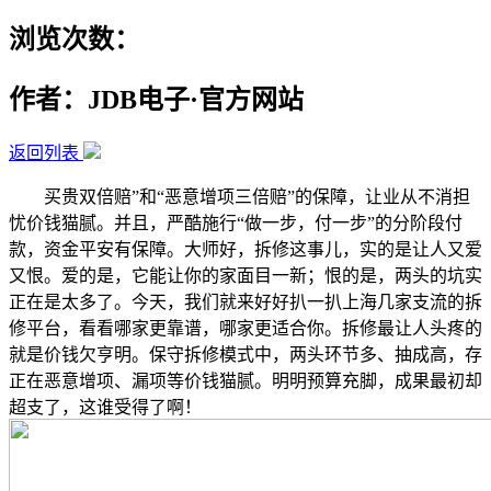
浏览次数：
作者：JDB电子·官方网站
返回列表
买贵双倍赔”和“恶意增项三倍赔”的保障，让业从不消担
忧价钱猫腻。并且，严酷施行“做一步，付一步”的分阶段付
款，资金平安有保障。大师好，拆修这事儿，实的是让人又爱
又恨。爱的是，它能让你的家面目一新；恨的是，两头的坑实
正在是太多了。今天，我们就来好好扒一扒上海几家支流的拆
修平台，看看哪家更靠谱，哪家更适合你。拆修最让人头疼的
就是价钱欠亨明。保守拆修模式中，两头环节多、抽成高，存
正在恶意增项、漏项等价钱猫腻。明明预算充脚，成果最初却
超支了，这谁受得了啊！