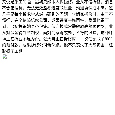
又说是施工问题，最初只能本人掏钱修。业从不懂拆修，消息
不合错误称，无法无效监视进度取质量，沟通协调成本高。这
几乎是每个拆求学从城市碰到的问题。李姐家拆修时，由于不
懂行，完全依赖拆修公司，成果进度一拖再拖，质量也得不
到，最初搞得她身心俱疲。保守模式常需领取高额预付款，业
从对资金得到节制权，面对商家跑或办事不符的风险。这种环
境正在拆业不足为奇。张大哥正在拆修时，一次性领取了80%
的预付款，成果拆修公司俄然跑，他不只丧失了大笔资金，还
耽搁了工期。