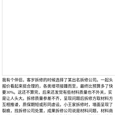
我有个伴侣，客岁拆修的时候选择了某出名拆修公司。一起头
报价看起来挺合理的，各类增项接踵而至，最终比预算多了快
要30%。这还不算完，后来还发觉有些材料质量也不外关，实
是让人头大。拆修质量参差不齐，呈现问题后拆修方取材料方
互相推诿，质保期短或形同虚设。小王家拆修时，墙面呈现了
裂痕，找拆修公司处置，成果拆修公司说是材料问题，材料商